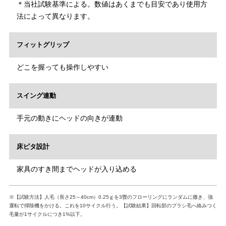
＊当社試験基準による。数値はあくまでも目安であり使用方
法によって異なります。
フィットグリップ
どこを握っても操作しやすい
スイング連動
手元の動きにヘッドの向きが連動
床ピタ設計
家具のすき間までヘッドが入り込める
※【試験方法】人毛（長さ25～40cm）0.25ｇを3畳のフローリングにランダムに撒き、強
運転で掃除機をかける。これを10サイクル行う。【試験結果】回転部のブラシ毛へ絡みつく
毛量が1サイクルにつき1%以下。