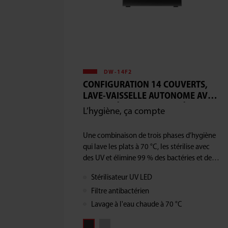
DW-14F2
CONFIGURATION 14 COUVERTS,
LAVE-VAISSELLE AUTONOME AVEC
LAVAGE À L'EAU CHAUDE À 70 °C
L’hygiène, ça compte
Une combinaison de trois phases d’hygiène
qui lave les plats à 70 °C, les stérilise avec
des UV et élimine 99 % des bactéries et des
germes grâce au filtre antibactérien.
Stérilisateur UV LED
Filtre antibactérien
Lavage à l'eau chaude à 70 °C