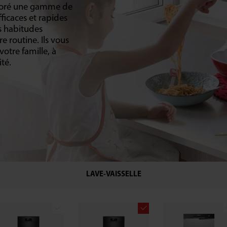
ioré une gamme de
efficaces et rapides
s habitudes
 routine. Ils vous
otre famille, à
té.
LAVE-VAISSELLE