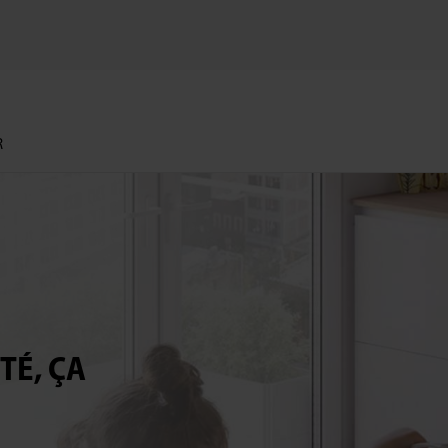
R
É, ÇA