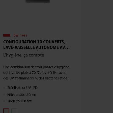
DW-10F1
CONFIGURATION 10 COUVERTS,
LAVE-VAISSELLE AUTONOME AVEC
FILTRE ANTIBACTÉRIEN
L’hygiène, ça compte
Une combinaison de trois phases d’hygiène
qui lave les plats à 70 °C, les stérilise avec
des UV et élimine 99 % des bactéries et des
germes grâce au filtre antibactérien.
Stérilisateur UV LED
Filtre antibactérien
Tiroir coulissant