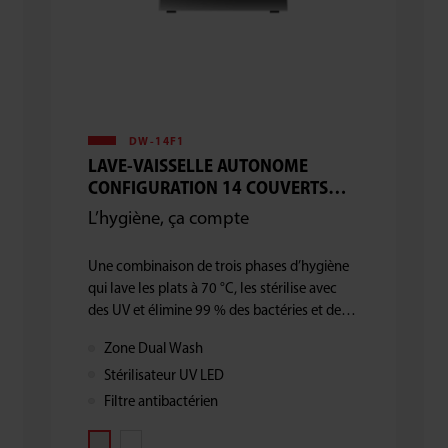
DW-14F1
LAVE-VAISSELLE AUTONOME
CONFIGURATION 14 COUVERTS
AVEC ZONE DUAL WASH.
L’hygiène, ça compte
Une combinaison de trois phases d’hygiène
qui lave les plats à 70 °C, les stérilise avec
des UV et élimine 99 % des bactéries et des
germes grâce au filtre antibactérien.
Zone Dual Wash
Stérilisateur UV LED
Filtre antibactérien