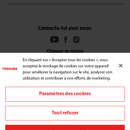
Connecte-toi avec nous:
Changer de région
En cliquant sur « Accepter tous les cookies », vous
Conditions générales
acceptez le stockage de cookies sur votre appareil
pour améliorer la navigation sur le site, analyser son
Politique de confidentialité
utilisation et contribuer à nos efforts de marketing.
Nous utilisons des cookies pour améliorer votre
expérience de navigation, personnaliser le contenu et les
Paramètres des cookies
publicités, fournir des fonctionnalités de médias sociaux
et analyser notre trafic. En cliquant sur « Accepter tous les
cookies », vous acceptez le stockage de cookies sur votre
Tout refuser
appareil pour améliorer la navigation sur le site, analyser
son utilisation et nous aider dans nos efforts marketing.