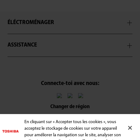
ÉLÉCTROMÉNAGER
ASSISTANCE
Connecte-toi avec nous:
Changer de région
Conditions générales
En cliquant sur « Accepter tous les cookies », vous
acceptez le stockage de cookies sur votre appareil
Politique de confidentialité
pour améliorer la navigation sur le site, analyser son