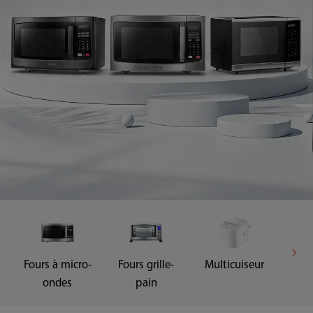
Fours à micro-
Fours grille-
Multicuiseur
Mél
ondes
pain