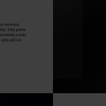
ema nervioso
das. Esta parte
sometida a más
ida útil sin