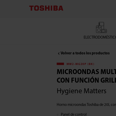
TOSHIBA
LIFESTYLE
PRODUCTS
ELECTRODOMÉSTIC
&
Volver a todos los productos
SERVICES
MW2-MG20P (BK)
CORPORATION
MICROONDAS MULT
CON FUNCIÓN GRIL
,Microondas
Hygiene Matters
multifuncional
Horno microondas Toshiba de 20L con 
con
Panel de control