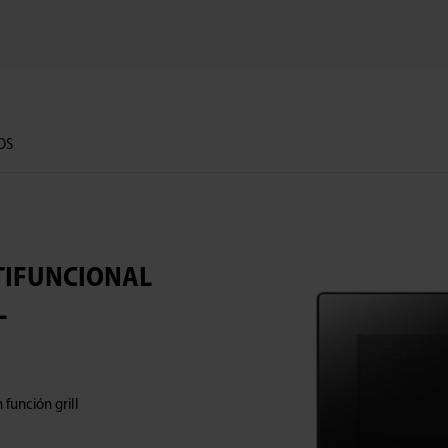
OS
IFUNCIONAL
L
función grill