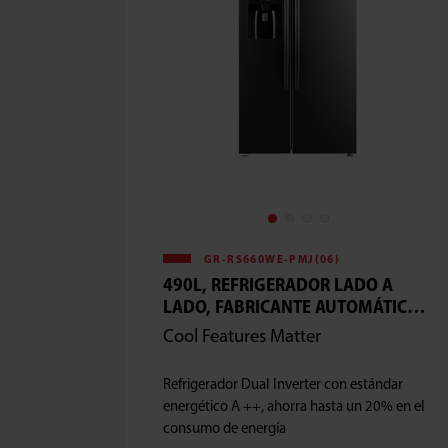
GR-RS660WE-PMJ(06)
490L, REFRIGERADOR LADO A
LADO, FABRICANTE AUTOMÁTICO
DE HIELO 3 EN 1, DUAL INVERTER,
Cool Features Matter
ALEACIÓN POSTERIOR DE
ENFRIAMIENTO
Refrigerador Dual Inverter con estándar
energético A ++, ahorra hasta un 20% en el
consumo de energía