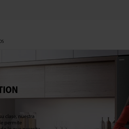
OS
TION
u clase, nuestra
le permite