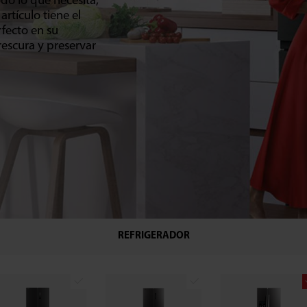
do lo que necesita,
rtículo tiene el
fecto en su
rescura y preservar
REFRIGERADOR