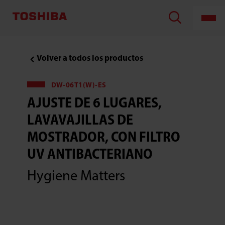
TOSHIBA
LIFESTYLE
PRODUCTS
&
SERVICES
CORPORATION
,Ajuste
Volver a todos los productos
de
6
lugares,
lavavajillas
DW-06T1(W)-ES
de
AJUSTE DE 6 LUGARES,
mostrador,
con
filtro
LAVAVAJILLAS DE
UV
antibacteriano
MOSTRADOR, CON FILTRO
UV ANTIBACTERIANO
Hygiene Matters