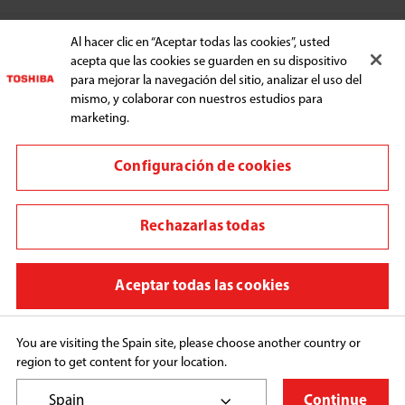
ELECTRODOMÉSTICOS
Al hacer clic en “Aceptar todas las cookies”, usted
acepta que las cookies se guarden en su dispositivo
para mejorar la navegación del sitio, analizar el uso del
mismo, y colaborar con nuestros estudios para
APOYO
marketing.
Configuración de cookies
Rechazarlas todas
Cambio de región
Términos y Condiciones
Aceptar todas las cookies
Política de privacidad
Cookie Preferences
You are visiting the Spain site, please choose another country or
region to get content for your location.
Copyright © 2026 Midea Electric España Sociedad 
Limitada, All Rights Reserved.
Spain
Continue