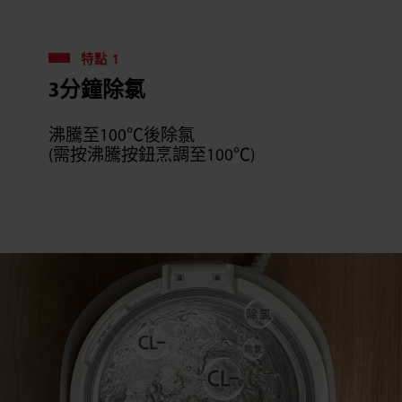
特點 1
3分鐘除氯
沸騰至100℃後除氯
(需按沸騰按鈕烹調至100℃)