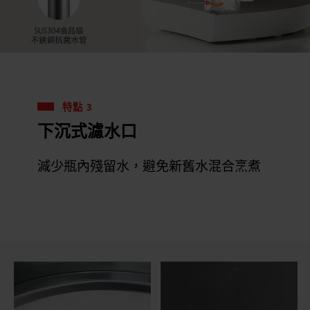
特點 3
下沉式濾水口
減少瓶內殘留水，避免新舊水混合烹煮