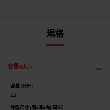
規格
容量&尺寸
容量 (公升)
2.5
外型尺寸 (闊x深x高)(毫米)