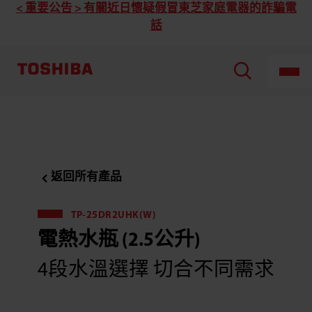
Toshiba
< 重要公告 > 有關近日懷疑假冒東芝家庭電器的詐騙電
東
話
芝
TP-
25DR2UHK(W)
電
熱
水
瓶
(2.5
公
升)
返回所有產品
TP-25DR2UHK(W)
電熱水瓶 (2.5公升)
4段水溫選擇 切合不同需求