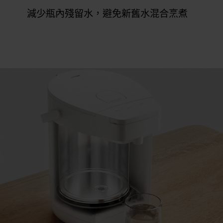
減少瓶內殘留水，避免新舊水混合烹煮