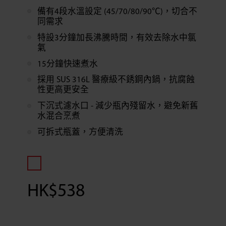
備有4段水溫設定 (45/70/80/90℃)，切合不
同需求
特設3分鐘加長沸騰時間，有效去除水中氯
氣
15分鐘快速煮水
採用 SUS 316L 醫療級不銹鋼內鍋，抗腐蝕
性更高更安全
下沉式濾水口 - 減少瓶內殘留水，避免新舊
水混合烹煮
可拆式瓶蓋，方便清洗
HK$
538