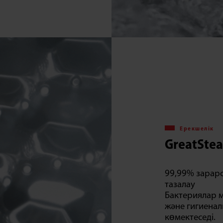
Ерекшелік
GreatSte
99,99% зарар
тазалау
Бактериялар ме
және гигиенал
көмектеседі.