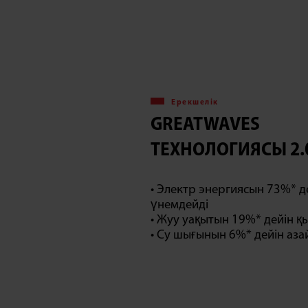
Ерекшелік
GREATWAVES
ТЕХНОЛОГИЯСЫ 2.
• Электр энергиясын 73%* д
үнемдейді
• Жуу уақытын 19%* дейін қ
• Су шығынын 6%* дейін аз