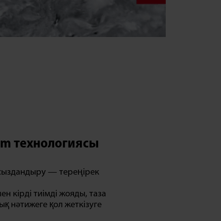
am технологиясы
сыздандыру — тереңірек
н кірді тиімді жояды, таза
ық нәтижеге қол жеткізуге