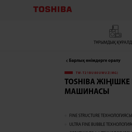
TOSHIBA
ЖІҢІШКЕ
КІР
ТҰРЫМДЫҚ ҚҰРАЛ
ЖУҒЫШ
Барлық өнімдерге оралу
МАШИНАСЫ
TW-T21BU80UWUZ(MG)
TOSHIBA ЖІҢІШКЕ
МАШИНАСЫ
FINE STRUCTURE ТЕХНОЛОГИЯС
ULTRA FINE BUBBLE ТЕХНОЛОГИ