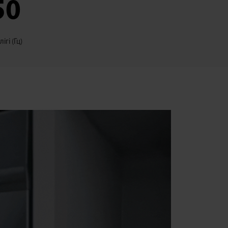
50
ігі (Гц)