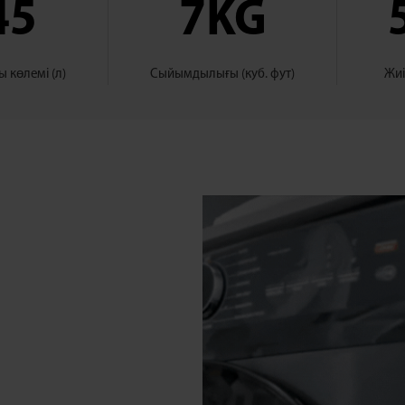
45
7KG
 көлемі (л)
Сыйымдылығы (куб. фут)
Жиіл