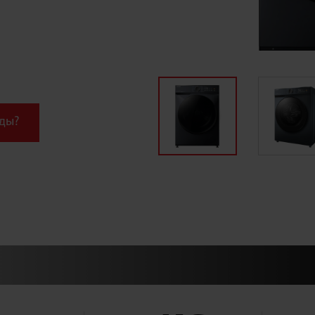
Ы
ады?