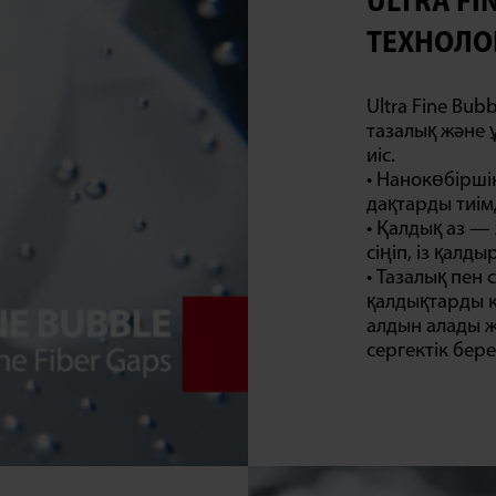
ULTRA FI
ТЕХНОЛО
Ultra Fine Bu
тазалық және 
иіс.
• Нанокөбірші
дақтарды тиімд
• Қалдық аз —
сіңіп, із қалд
• Тазалық пен
қалдықтарды к
алдын алады ж
сергектік бере