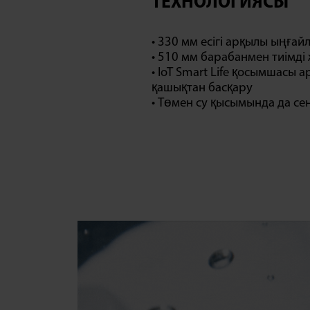
ТЕХНОЛОГИЯСЫ
• 330 мм есігі арқылы ыңғай
• 510 мм барабанмен тиімді
• IoT Smart Life қосымшасы 
қашықтан басқару
• Төмен су қысымында да се