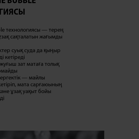
NE BUBBLE
ГИЯСЫ
bble технологиясы — терең
ұзақ сақталатын жағымды
ктер суық суда да қыңыр
і кетіреді
 жуғыш зат матаға толық
ырмайды
 сергектік — майлы
етіріп, мата сарғаюының
әне ұзақ уақыт бойы
ді