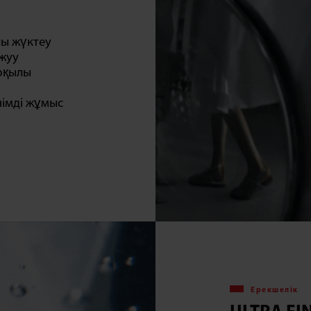
лы жүктеу
 жуу
арқылы
німді жұмыс
Ерекшелік