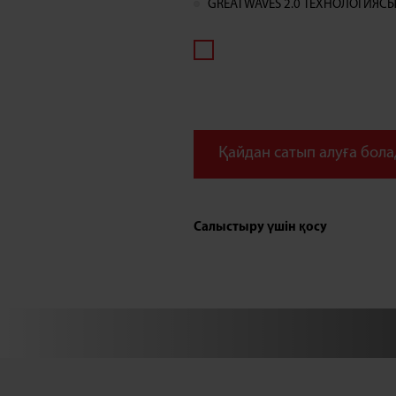
GREATWAVES 2.0 ТЕХНОЛОГИЯС
Қайдан сатып алуға бол
Салыстыру үшін қосу