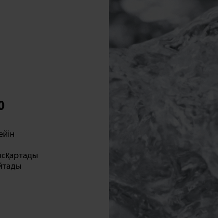
0
ейін
ысқартады
айтады