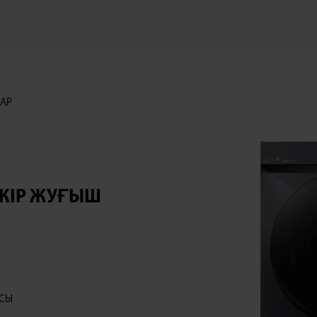
ДАР
 КІР ЖУҒЫШ
Ы
ЯСЫ