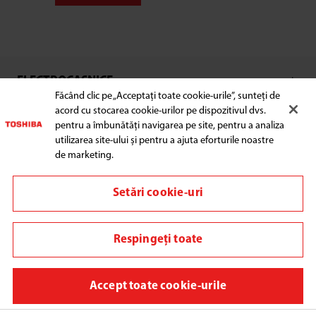
ELECTROCASNICE
Făcând clic pe „Acceptați toate cookie-urile”, sunteți de
acord cu stocarea cookie-urilor pe dispozitivul dvs.
pentru a îmbunătăți navigarea pe site, pentru a analiza
utilizarea site-ului și pentru a ajuta eforturile noastre
ASISTENȚĂ CLIENȚI
de marketing.
Setări cookie-uri
Conecteaza-te cu noi:
Respingeți toate
Schimbați regiunea
Accept toate cookie-urile
Termeni și condiții