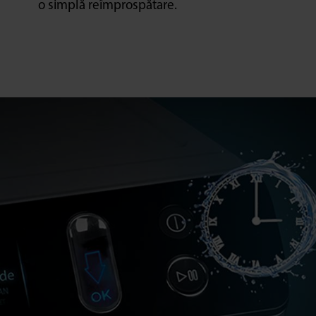
o simplă reîmprospătare.