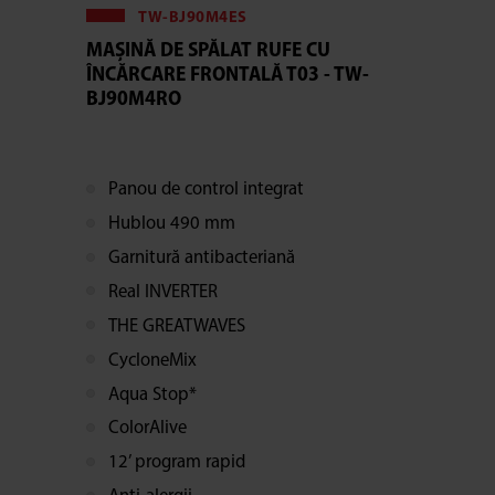
TW-BJ90M4ES
MAȘINĂ DE SPĂLAT RUFE CU
ÎNCĂRCARE FRONTALĂ T03 - TW-
BJ90M4RO
Panou de control integrat
Hublou 490 mm
Garnitură antibacteriană
Real INVERTER
THE GREATWAVES
CycloneMix
Aqua Stop*
ColorAlive
12’ program rapid