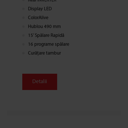
Real INVERTER™
Display LED
ColorAlive
Hublou 490 mm
15’ Spălare Rapidă
16 programe spălare
Curățare tambur
Detalii