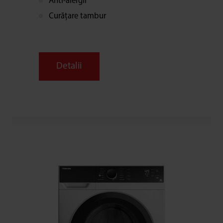
Anti-alergii
Curățare tambur
Detalii