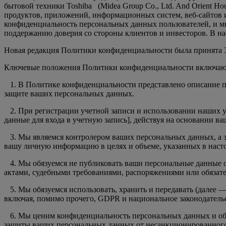
бытовой техники Toshiba (Midea Group Co., Ltd. And Orient H
продуктов, приложений, информационных систем, веб-сайтов 
конфиденциальность персональных данных пользователей, и мы
поддержанию доверия со стороны клиентов и инвесторов. В н
Новая редакция Политики конфиденциальности была принята 30
Ключевые положения Политики конфиденциальности включаю
1. В Политике конфиденциальности представлено описание по
защите ваших персональных данных.
2. При регистрации учетной записи и использовании наших у
данные для входа в учетную запись], действуя на основании ва
3. Мы являемся контролером ваших персональных данных, а з
вашу личную информацию в целях и объеме, указанных в наст
4. Мы обязуемся не публиковать ваши персональные данные о
актами, судебными требованиями, распоряжениями или обязате
5. Мы обязуемся использовать, хранить и передавать (далее 
включая, помимо прочего, GDPR и национальное законодатель
6. Мы ценим конфиденциальность персональных данных и обяз
защиты ваших персональных данных от несанкционированного 