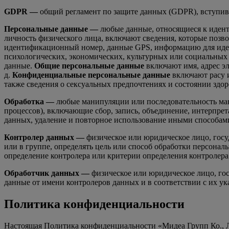
GDPR —
общий регламент по защите данных (GDPR), вступивш
Персональные данные —
любые данные, относящиеся к идент
личность физического лица, включают сведения, которые позв
идентификационный номер, данные GPS, информацию для иденти
психологических, экономических, культурных или социальных
данные.
Общие персональные данные
включают имя, адрес эл
д.
Конфиденциальные персональные данные
включают расу и
также сведения о сексуальных предпочтениях и состоянии здор
Обработка —
любые манипуляции или последовательность ман
процессов), включающие сбор, запись, объединение, интерпрет
данных, удаление и повторное использование иными способам
Контролер данных —
физическое или юридическое лицо, госу
или в группе, определять цель или способ обработки персона
определение контролера или критерии определения контролера
Обработчик данных —
физическое или юридическое лицо, гос
данные от имени контролеров данных и в соответствии с их у
Политика конфиденциальности
Настоящая Политика конфиденциальности «Мидeа Групп Ко., Л