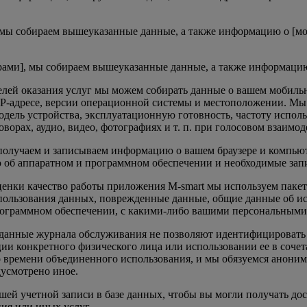
, мы собираем вышеуказанные данные, а также информацию о [мод
рами], мы собираем вышеуказанные данные, а также информацию 
целей оказания услуг мы можем собирать данные о вашем мобиль
IP-адресе, версии операционной системы и местоположении. Мы
одель устройства, эксплуатационную готовность, частоту испол
орах, аудио, видео, фотографиях и т. п. при голосовом взаимо
 получаем и записываем информацию о вашем браузере и компьюте
 об аппаратном и программном обеспечении и необходимые запис
 оценки качество работы приложения M-smart мы используем пак
спользования данных, поврежденные данные, общие данные об ис
рограммном обеспечении, с какими-либо вашими персональным
ли данные журнала обслуживания не позволяют идентифицировать
и конкретного физического лица или использовании ее в соче
го времени объединенного использования, и мы обязуемся анони
дусмотрено иное.
ашей учетной записи в базе данных, чтобы вы могли получать 
ия или иных услуг.