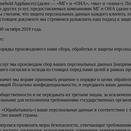
ousehold Appliances) (далее — «МГ» и «ОНА», «мы» и «наша»). 
и других услуг, предоставляемых компаниями МГ и ОНА (далее
 считаем, что защита персональных данных каждого клиента, п
астоящем документе мы стремимся разъяснить наш подход к защ
 октября 2019 года.
т:
рядка производимого нами сбора, обработки и защиты персона
слуг мы производим сбор ваших персональных данных [наприме
шего согласия и исходя из стоящих перед нами целей в рамках пр
начит мы вправе принимать решение о порядке и целях обработ
оящей Политике конфиденциальности, и передавать ваши данны
бщественности и не передавать их третьим лицам, за исключен
льными для исполнения требованиями государственных органов,
— «Обрабатывать») ваши персональные данные в соответствии с
ство вашей страны.
уемся применять меры безопасности, отвечающие требованиям 
доступа, раскрытия, использования, изменения, повреждения и