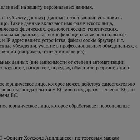
равленный на защиту персональных данных.
е. субъекту данных). Данные, позволяющие установить
лицо. Такие данные включают имя физического лица,
ических физических, физиологических, генетических,
сональные данные, так и конфиденциальные персональные
 IP-адрес вашего устройства, файлы cookie браузера и т.
зные убеждения, участие в профессиональных объединениях, а
икации (например, отпечатки пальцев).
ных данных (вне зависимости от степени автоматизации
ользование, раскрытие, передачу, обмен или реорганизацию
е юридическое лицо, которое может, действуя самостоятельно
новлен законодательством ЕС или государств — членов ЕС, то
лена ЕС.
ное юридическое лицо, которое обрабатывает персональные
ОО «Ориент Хоусхолд Апплиансес» по торговым маркам