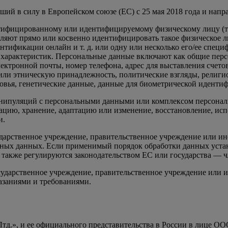
ий в силу в Европейском союзе (ЕС) с 25 мая 2018 года и нап
ифицированному или идентифицируемому физическому лицу (т. 
оляют прямо или косвенно идентифицировать такое физическое 
фикации онлайн и т. д. или одну или несколько его/ее специф
 характеристик. Персональные данные включают как общие пер
ектронной почты, номер телефона, адрес для выставления счетов и
ли этническую принадлежность, политические взгляды, религио
овья, генетические данные, данные для биометрической идентиф
ипуляций с персональными данными или комплексом персональ
ацию, хранение, адаптацию или изменение, восстановление, исп
и.
дарственное учреждение, правительственное учреждение или ино
льных данных. Если применимый порядок обработки данных уста
 также регулируются законодательством ЕС или государства — ч
ударственное учреждение, правительственное учреждение или и
казаниями и требованиями.
тд.», и ее официального представительства в России в лице О