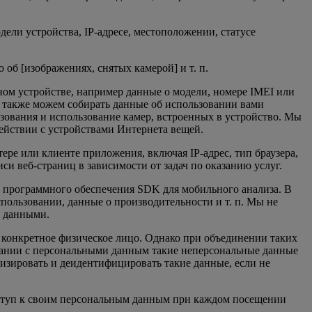
ели устройства, IP-адресе, местоположении, статусе
об [изображениях, снятых камерой] и т. п.
ном устройстве, например данные о модели, номере IMEI или
 также можем собирать данные об использовании вами
ьзования и использование камер, встроенных в устройство. Мы
действии с устройствами Интернета вещей.
ре или клиенте приложения, включая IP-адрес, тип браузера,
и веб-страниц в зависимости от задач по оказанию услуг.
ет программного обеспечения SDK для мобильного анализа. В
пользовании, данные о производительности и т. п. Мы не
и данными.
 конкретное физическое лицо. Однако при объединении таких
тании с персональными данным такие неперсональные данные
мизировать и деидентифицировать такие данные, если не
доступ к своим персональным данным при каждом посещении