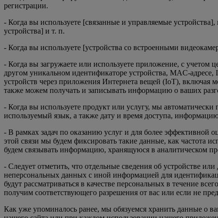
регистрации.
- Когда вы используете [связанные и управляемые устройства]
устройства] и т. п.
- Когда вы используете [устройства со встроенными видеокаме
- Когда вы загружаете или используете приложение, с учетом 
другом уникальном идентификаторе устройства, MAC-адресе, 
устройств через приложения Интернета вещей (IoT), включая м
также можем получать и записывать информацию о ваших разгов
- Когда вы используете продукт или услугу, мы автоматически
используемый язык, а также дату и время доступа, информацию
- В рамках задач по оказанию услуг и для более эффективной
этой связи мы будем фиксировать такие данные, как частота и
будем связывать информацию, хранящуюся в аналитическом п
- Следует отметить, что отдельные сведения об устройстве и
неперсональных данных с иной информацией для идентификаци
будут рассматриваться в качестве персональных в течение все
получим соответствующего разрешения от вас или если не пре
Как уже упоминалось ранее, мы обязуемся хранить данные о в
нашего сайта или при каждом использовании нашего приложен