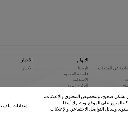
الإلهام
الأخبار
شائعة عن المنتجات
تاريخنا
الأخبار
فلسفة التصميم
ت
الاستدامة
نتج
الذكرى الـ 95
ة
أسلوب جاباندي
مل بشكل صحيح، ولتخصيص المحتوى والإعلانات،
ة المرور على الموقع. ونشارك أيضًا
إعدادات ملف تع
جميع حقوق 
توى وسائل التواصل الاجتماعي والإعلانات
لارتباط