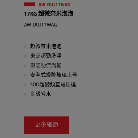
AW-DUJ17WAG
17KG 超微奈米泡泡
AW-DUJ17WAG
超微奈米泡泡
東芝超勁洗淨
東芝勁流渦輪
安全式緩降玻璃上蓋
SDD超變頻直驅馬達
金級省水
更多細節