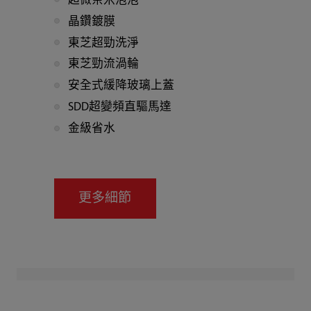
超微奈米泡泡
晶鑽鍍膜
東芝超勁洗淨
東芝勁流渦輪
安全式緩降玻璃上蓋
SDD超變頻直驅馬達
金級省水
更多細節