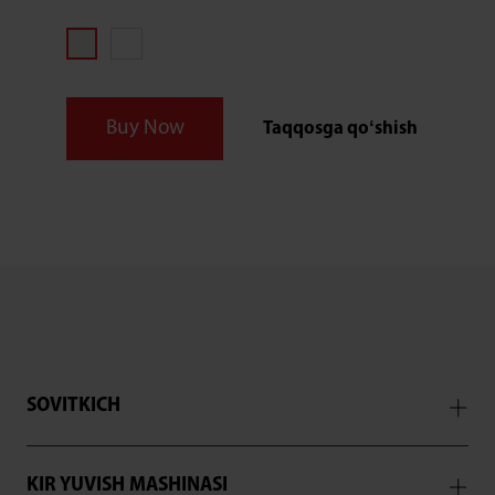
oladi. Oʻta mayda pufakcha texnologiyasi 50
nm-1 μm nano pufakchalardan foydalanishga
asoslangan boʻlib, ular tolalar orasidagi
boʻshliqlardan 10-200 marta kichik, matoga
chuqur kirib borib, ketishi qiyin boʻlgan
Buy Now
Taqqosga qoʻshish
dogʻlarni ham ketkazadi. Bundan tashqari, kir
yuvish mashinasida issiq bugʻda yuvish dasturi
ham mavjud, u mato tolalarini himoya qiladi va
quriganidan soʻng material mayin tusga kirib,
dazmollash osonlashadi.
SOVITKICH
KIR YUVISH MASHINASI