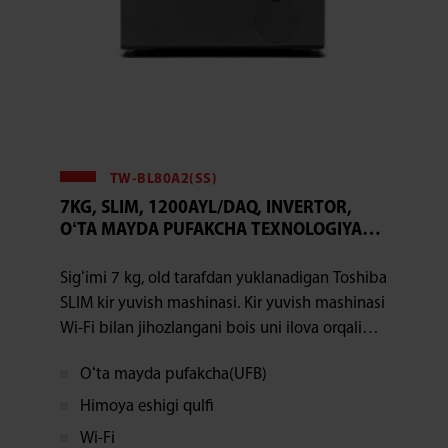
TW-BL80A2(SS)
7KG, SLIM, 1200AYL/DAQ, INVERTOR,
OʻTA MAYDA PUFAKCHA TEXNOLOGIYASI,
GREAT WAVES TEXNOLOGIYASI, BUGʻ, WI-
FI, ESHIKNI QULFDAN OCHISH UCHUN 3
Sigʻimi 7 kg, old tarafdan yuklanadigan Toshiba
SONIYA, OQ
SLIM kir yuvish mashinasi. Kir yuvish mashinasi
Wi-Fi bilan jihozlangani bois uni ilova orqali
boshqara olasiz, bundan tashqari, invertor
Oʻta mayda pufakcha(UFB)
motor, eng soʻnggi oʻta mayda pufakcha
texnologiyasi va Great Waves texnologiyasi
Himoya eshigi qulfi
sovuq suvda yuvish va rang uchishini oldini
Wi-Fi