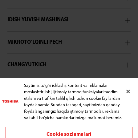
IDISH YUVISH MASHINASI
MIKROTOʻLQINLI PECH
CHANGYUTKICH
Saytimiz toʻgʻri ishlashi, kontent va reklamalar
YORDAM
moslashtirilishi, ijtimoiy tarmoq funksiyalari taqdim
etilishi va trafikni tahlil qilish uchun cookie fayllardan
foydalanamiz. Bundan tashqari, saytimizdan qanday
foydalanganingiz haqida ijtimoiy tarmoqlar, reklama
va tahlil boʻyicha hamkorlarimizga maʼlumot beramiz.
Bizga ulanish:
Cookie sozlamalari