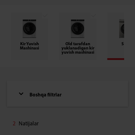
Kir Yuvish
Old tarafdan
SLIM
Mashinasi
yuklanadigan kir
yuvish mashinasi
Boshqa filtrlar
2
Natijalar