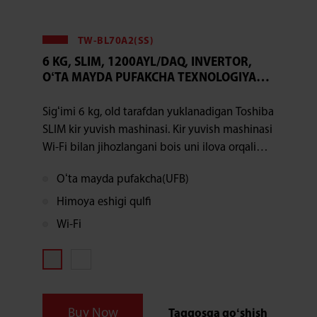
TW-BL70A2(SS)
6 KG, SLIM, 1200AYL/DAQ, INVERTOR,
OʻTA MAYDA PUFAKCHA TEXNOLOGIYASI,
GREAT WAVES TEXNOLOGIYASI, BUGʻ, WI-
FI, ESHIKNI QULFDAN OCHISH UCHUN 3
Sigʻimi 6 kg, old tarafdan yuklanadigan Toshiba
SONIYA, OQ
SLIM kir yuvish mashinasi. Kir yuvish mashinasi
Wi-Fi bilan jihozlangani bois uni ilova orqali
boshqara olasiz, bundan tashqari, invertor
Oʻta mayda pufakcha(UFB)
motor, eng soʻnggi oʻta mayda pufakcha
texnologiyasi va Great Waves texnologiyasi
Himoya eshigi qulfi
sovuq suvda yuvish va rang uchishini oldini
Wi-Fi
oladi. Oʻta mayda pufakcha texnologiyasi 50
nm-1 μm nano pufakchalardan foydalanishga
asoslangan boʻlib, ular tolalar orasidagi
boʻshliqlardan 10-200 marta kichik, matoga
chuqur kirib borib, ketishi qiyin boʻlgan
Buy Now
Taqqosga qoʻshish