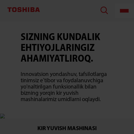
SLIM
SIZNING KUNDALIK
EHTIYOJLARINGIZ
AHAMIYATLIROQ.
Innovatsion yondashuv, tafsilotlarga
tinimsiz eʼtibor va foydalanuvchiga
yoʻnaltirilgan funksionallik bilan
bizning yorqin kir yuvish
mashinalarimiz umidlarni oqlaydi.
KIR YUVISH MASHINASI