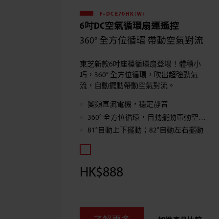
F-DCE70HK(W)
6吋DC空氣循環扇連遙控
360° 全方位循環 帶動空氣對流
東芝新款6吋座檯循環扇登場！體積小
巧，360° 全方位循環，吹出超強勁氣
流，自動擺動帶動空氣對流。
變頻直流電機，穩定靜音
360° 全方位循環，自動擺動帶動空氣對流
81°自動上下擺動；82°自動左右擺動
HK$888