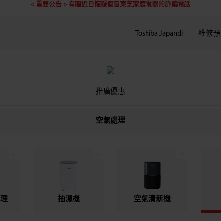
< 重要公告 > 有關近日懷疑假冒東芝家庭電器的詐騙電話
Toshiba Japandi
維修預
推廣優惠
活，誠意推薦最強
空氣處理
系列，營造簡約時
處理
抽濕機
空氣清新機