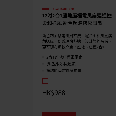
F-ALB60HK(B)
12吋2合1座地座檯電風扇連遙控
柔和送風 新色超涼快感風扇
新色超涼感電風扇推薦！配合柔和風感廣
角送風，倍感涼快舒適；設計簡約時尚，
更可隨心調較高度，座地、座檯2合1，
備有遙控及4小時定時自動開關，絕對是
2合1 座地座檯電風扇
您的電風扇首選。
遙控調校3段風速
簡約時尚電風扇推薦
HK$988