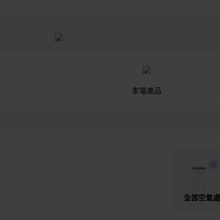
Toshiba
東
芝
COMFORTABLE
全
MATTERS.
家電產品
部
守護家庭健康，享受舒適生
抽濕機、空氣淨化、電風扇
電
尚的理想家居。
風
扇
全部空氣