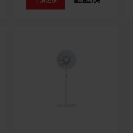
了解更多
加進產品比較