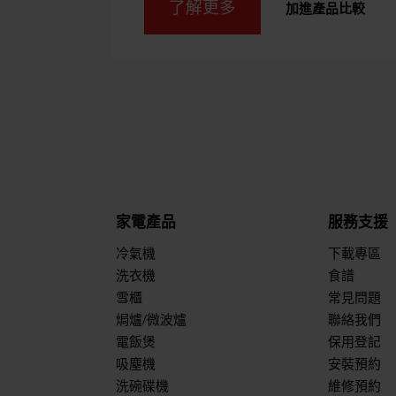
了解更多
加進產品比較
家電產品
服務支援
冷氣機
下載專區
洗衣機
食譜
雪櫃
常見問題
焗爐/微波爐
聯絡我們
電飯煲
保用登記
吸塵機
安裝預約
洗碗碟機
維修預約