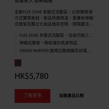
容量更大 智鮮體驗
全新FLEX ZONE 多變式活動區，以快速微凍
方式實現食材、飲品快速降溫。更備有伸縮
式層架及獨立化妝品儲存空間，間隔靈活，
容量更大。
FLEX ZONE 多變式活動區，自由切換三種用途
伸縮式層架，輕鬆儲存高身物品
ORIGIN INVERTER 變頻式壓縮機及送風系統，節省能源達17%*
HK$5,780
了解更多
加進產品比較