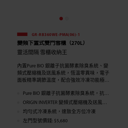
GR-RB360WE-PMA(06)-1
變頻下置式雙門雪櫃（270L）
靈活間隔 雪櫃收納王
內置Pure BIO 銀離子抗菌酵素除臭系統、變
頻式壓縮機及送風系統，恆溫零異味，電子
面板精準調節溫度，配合強效冷凍功能極速
急凍食材，為生活帶來更多新煮意。
Pure BIO 銀離子抗菌酵素除臭系統，抗菌除臭效果達99.9%*
ORIGIN INVERTER 變頻式壓縮機及送風系統，節省能源達17%*
均勻式冷凍系統，達致全方位冷凍
左門型號價錢: $5,680