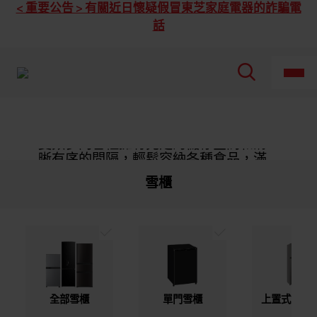
Toshiba
< 重要公告 > 有關近日懷疑假冒東芝家庭電器的詐騙電
東
話
芝
全
部
下
置
式
雙
FRESHNESS MATTERS.
門
雪
櫃
變頻多門雪櫃擁有充足的儲存空間和清
晰有序的間隔，輕鬆容納各種食品，滿
足每個家庭成員的獨特口味偏好。其優
雪櫃
雅簡約的白色外觀展現出高貴典雅的氣
質，無縫融入任何家居裝飾風格中。
全部雪櫃
單門雪櫃
上置式雙門