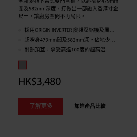
全新變頻下置式雙門雪櫃，以超窄身479mm
闊及582mm深度，打做出一部融入香港寸金
尺土，讓廚房空間不再局限。
採用ORIGIN INVERTER 變頻壓縮機及風扇配上R600a環保雪種
超窄身479mm闊及582mm深。佔地少，靈活擺放
耐熱頂蓋，承受高達100度的超高溫
HK$3,480
了解更多
加進產品比較