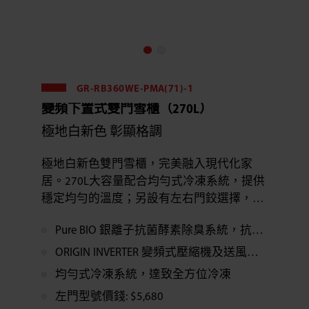
GR-RB360WE-PMA(71)-1
變頻下置式雙門雪櫃（270L）
極地白新色 彰顯格調
極地白新色雙門雪櫃，完美融入現代化家
居。270L大容量配合均勻式冷凍系統，提供
穩定均勻的溫度；另設有左右門鉸選擇，想
要左亦得，右都得，靈活變通配合不同家居
Pure BIO 銀離子抗菌酵素除臭系統，抗菌除臭效果達99.9%*
需要！
ORIGIN INVERTER 變頻式壓縮機及送風系統，節省能源達17%*
均勻式冷凍系統，達致全方位冷凍
左門型號價錢: $5,680