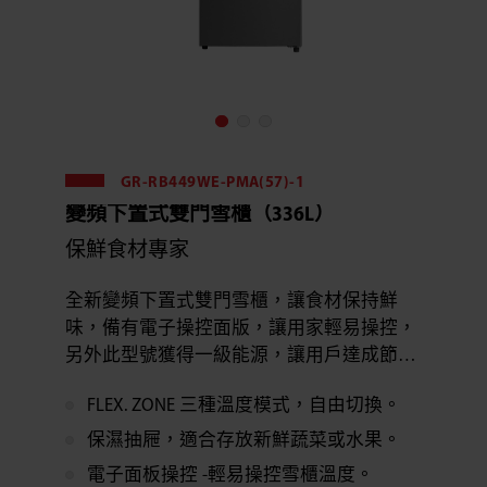
GR-RB449WE-PMA(57)-1
變頻下置式雙門雪櫃（336L）
保鮮食材專家
全新變頻下置式雙門雪櫃，讓食材保持鮮
味，備有電子操控面版，讓用家輕易操控，
另外此型號獲得一級能源，讓用戶達成節能
慳電的完美效果。此型號更備有左門以供選
FLEX. ZONE 三種溫度模式，自由切換。
擇。
保濕抽屜，適合存放新鮮蔬菜或水果。
電子面板操控 -輕易操控雪櫃溫度。