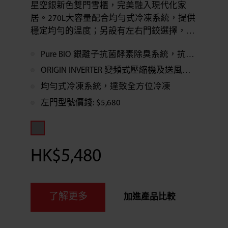
星空銀新色雙門雪櫃，完美融入現代化家
居。270L大容量配合均勻式冷凍系統，提供
穩定均勻的溫度；另設有左右門鉸選擇，想
要左亦得，右都得，靈活變通配合不同家居
Pure BIO 銀離子抗菌酵素除臭系統，抗菌除臭效果達99.9%*
需要！
ORIGIN INVERTER 變頻式壓縮機及送風系統，節省能源達17%*
均勻式冷凍系統，達致全方位冷凍
左門型號價錢: $5,680
HK$5,480
了解更多
加進產品比較