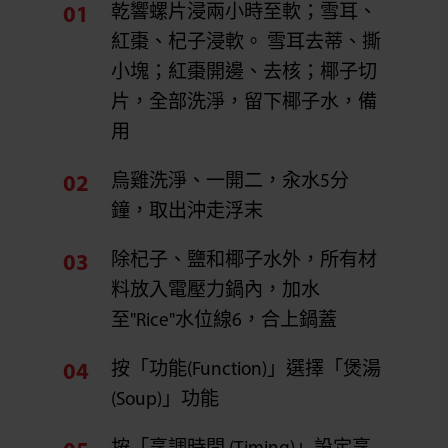
乾響螺片浸兩小時至軟；雪耳、
紅棗、杞子浸軟。 雪耳去蒂、撕
小塊；紅棗開邊、去核；椰子切
片，全部洗淨，留下椰子水，備
用
烏雞洗淨、一開二，汆水5分
鐘，取出沖走浮末
除杞子、鹽和椰子水外，所有材
料放入電壓力鍋內，加水
至"Rice"水位線6，合上鍋蓋
按「功能(Function)」選擇「煲湯
(Soup)」功能