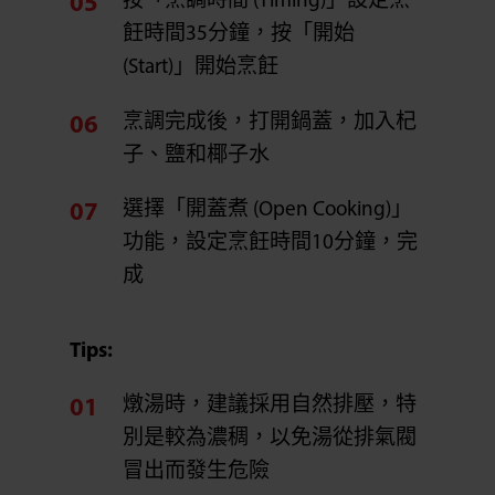
按「烹調時間 (Timing)」設定烹
飪時間35分鐘，按「開始
(Start)」開始烹飪
烹調完成後，打開鍋蓋，加入杞
子、鹽和椰子水
選擇「開蓋煮 (Open Cooking)」
功能，設定烹飪時間10分鐘，完
成
Tips:
燉湯時，建議採用自然排壓，特
別是較為濃稠，以免湯從排氣閥
冒出而發生危險