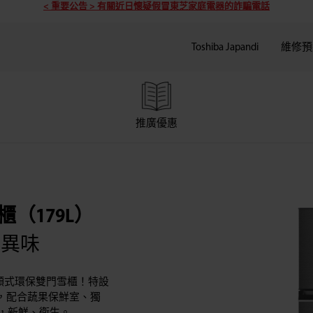
< 重要公告 > 有關近日懷疑假冒東芝家庭電器的詐騙電話
Toshiba Japandi
維修預
推廣優惠
（179L）
零異味
變頻式環保雙門雪櫃！特設
系統，配合蔬果保鮮室、獨