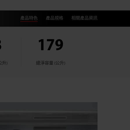
產品特色
產品規格
相關產品資訊
8
179
公升)
總淨容量 (公升)