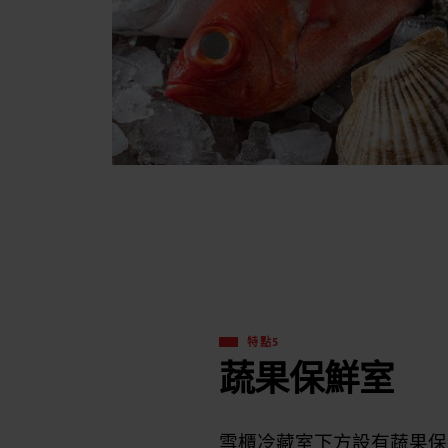
特點5
蔬果保鮮室
雪櫃冷藏室下方設有蔬果保