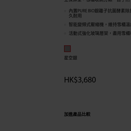
立保鮮室，雪櫃收納分類一目了然
環
內置PURE BIO銀離子抗菌酵
久耐用
保
智能變頻式壓縮機，維持雪櫃溫
活動式強化玻璃層架，盡用雪櫃
雙
門
星空銀
雪
櫃
HK$
3,680
(179L)
加進產品比較