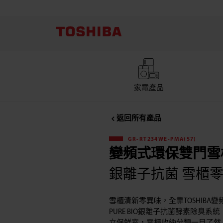
Toshiba
東
芝
GR-
家電產品
RT234WE-
返回所有產品
PMA(57)
GR-RT234WE-PMA(57)
變頻式環保雙門雪櫃
變
銀離子抗菌 雪櫃
頻
雪櫃清新零異味，全靠TOSHIBA
式
PURE BIO銀離子抗菌酵素除臭