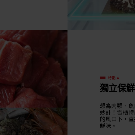
特點 4
獨立保鮮
想為肉類、魚肉
妙計！雪櫃特
的風口下，直
鮮味。