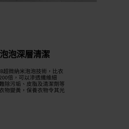
泡泡深層清潔
備有UFB超微納米泡泡技術，比衣
200倍，可以滲透纖維細
難除污垢、皮脂及清潔劑等
衣物變黃，保養衣物令其光