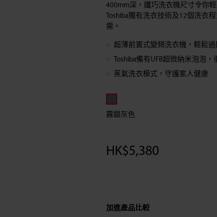
400mm深，纖巧洗衣機尺寸令你
變
Toshiba獨有洗衣技術及12個洗
需。
頻
超薄前置式變頻洗衣機，輕鬆過
前
Toshiba備有UFB超微納米泡
蒸氣洗衣模式，守護家人健康
置
式
霧銀灰色
洗
HK$
5,380
衣
機
(7.5
加進產品比較