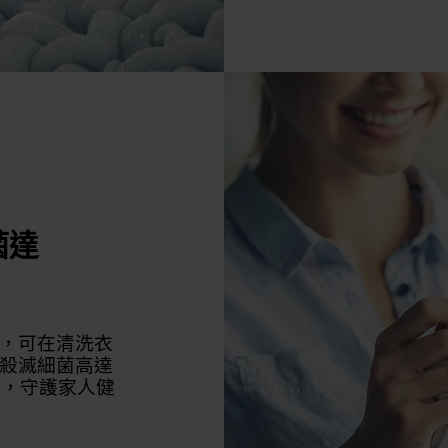
菌達
，可在清洗衣
殺滅細菌高達
臭味，守護家人健