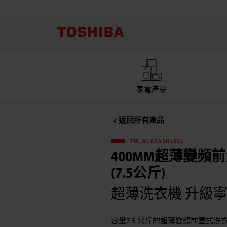
Toshiba
東
芝
TW-
家電產品
BL85A2H(SS)
返回所有產品
440mm
TW-BL85A2H(SS)
400MM超薄變頻
超
(7.5公斤)
薄
超薄洗衣機 升級寧
身
容量7.5 公斤的超薄變頻前置式