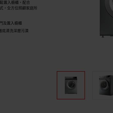
輕鬆置入櫥櫃，配合
衣程式，全方位照顧家庭所
門及置入櫥櫃
泡，徹底清洗深層污漬