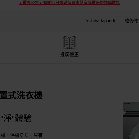
< 重要公告 > 有關近日懷疑假冒東芝家庭電器的詐騙電話
Toshiba Japandi
維修預
推廣優惠
前置式洗衣機
"淨"體驗
洗衣機，淨機身尺寸只有