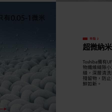
特點 2
超微納米
Toshiba
物纖維縫隙小
縫，深層清洗
殘留物，防止
鮮如新。