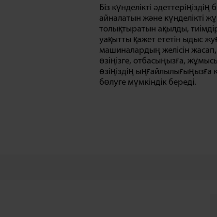
Біз күнделікті әдеттеріңіздің б
айналатын және күнделікті 
толықтыратын ақылды, тиімді
уақытты қажет ететін ыдыс ж
машиналардың желісін жасап, 
өзіңізге, отбасыңызға, жұмы
өзіңіздің ыңғайлылығыңызға 
бөлуге мүмкіндік береді.