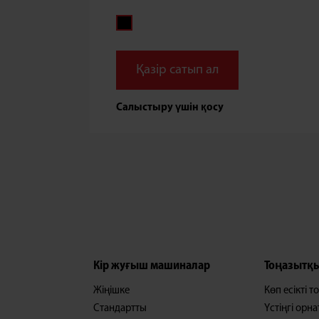
Қазір сатып ал
Салыстыру үшін қосу
Кір жуғыш машиналар
Тоңазытқ
Жіңішке
Көп есікті 
Стандартты
Үстіңгі орн