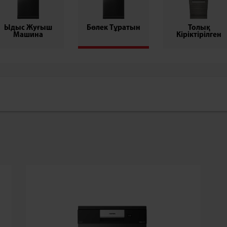
Ыдыс Жуғыш
Бөлек Тұратын
Толық
Машина
Кіріктірілген