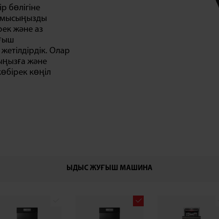
ір бөлігіне
жұмысыңызды
рек және аз
уғыш
жетілдірдік. Олар
сыңызға және
көбірек көңіл
ЫДЫС ЖУҒЫШ МАШИНА