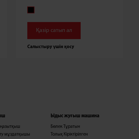
Қазір сатып ал
Салыстыру үшін қосу
ыш
Ыдыс жуғыш машина
тоңазытқыш
Бөлек Тұратын
ату мұздатқышы
Толық Кіріктірілген