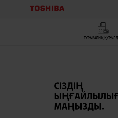
БӨЛЕК
ТҰРАТЫН
ЫДЫС
ТҰРЫМДЫҚ ҚҰРАЛ
ЖУҒЫШ
МАШИНА
СІЗДІҢ
ЫҢҒАЙЛЫЛЫ
МАҢЫЗДЫ.