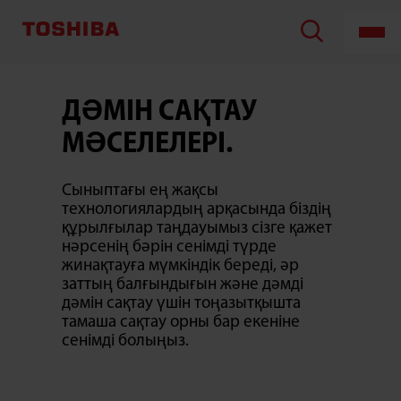
Үстіңгі
орнату
мұздатқышы
ДӘМІН САҚТАУ
МӘСЕЛЕЛЕРІ.
Сыныптағы ең жақсы
технологиялардың арқасында біздің
құрылғылар таңдауымыз сізге қажет
нәрсенің бәрін сенімді түрде
жинақтауға мүмкіндік береді, әр
заттың балғындығын және дәмді
дәмін сақтау үшін тоңазытқышта
тамаша сақтау орны бар екеніне
сенімді болыңыз.