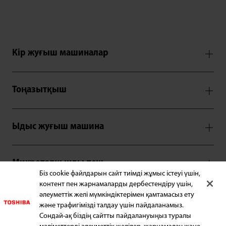
Кір жуғыш машиналар
Тоңазытқыш
Ыдыс жуғыш машина
Микротолқынды пеш
Біз cookie файлдарын сайт тиімді жұмыс істеуі үшін,
контент пен жарнамаларды дербестендіру үшін,
әлеуметтік желі мүмкіндіктерімен қамтамасыз ету
ҚЫЗМЕТ
және трафигімізді талдау үшін пайдаланамыз.
Сондай-ақ біздің сайтты пайдалануыңыз туралы