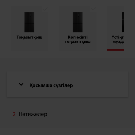
Тоңазытқыш
Көп есікті
Үстіңгі орн
тоңазытқыш
мұздатқы
Қосымша сүзгілер
2
Нәтижелер