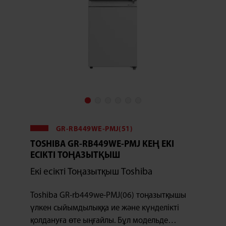
GR-RB449WE-PMJ(51)
TOSHIBA GR-RB449WE-PMJ КЕҢ ЕКІ
ЕСІКТІ ТОҢАЗЫТҚЫШ
Екі есікті Тоңазытқыш Toshiba
Toshiba GR-rb449we-PMJ(06) тоңазытқышы
үлкен сыйымдылыққа ие және күнделікті
қолдануға өте ыңғайлы. Бұл модельде