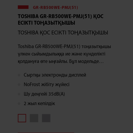
GR-RB500WE-PMJ(51)
TOSHIBA GR-RB500WE-PMJ(51) ҚОС
ЕСІКТІ ТОҢАЗЫТҚЫШЫ
TOSHIBA ҚОС ЕСІКТІ ТОҢАЗЫТҚЫШЫ
Toshiba GR-RB500WE-PMJ(51) тоңазытқышы
үлкен сыйымдылыққа ие және күнделікті
қолдануға өте ыңғайлы. Бұл модельде
қолданылатын No Frost технологиясы
Сыртқы электронды дисплей
мұздатқышты мезгіл-мезгіл ерітуді қажет
етпей, оңай және ыңғайлы күтім жасауға
NoFrost жібіту жүйесі
мүмкіндік береді.
Шу деңгейі 35dB(A)
2 жыл кепілдік