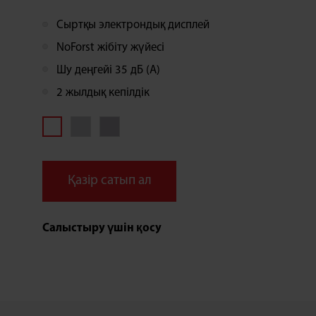
қолданылатын No Frost технологиясы
Сыртқы электрондық дисплей
мұздатқышты мезгіл-мезгіл жібітпей-ақ оңай
және ыңғайлы қызмет көрсетуге мүмкіндік
NoForst жібіту жүйесі
береді.
Шу деңгейі 35 дБ (А)
2 жылдық кепілдік
Қазір сатып ал
Салыстыру үшін қосу