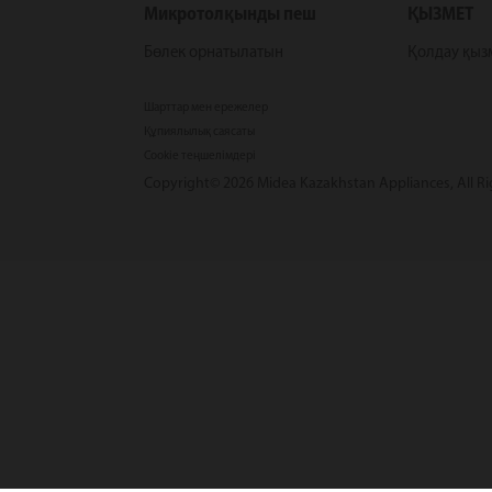
Микротолқынды пеш
ҚЫЗМЕТ
Бөлек орнатылатын
Қолдау қыз
Шарттар мен ережелер
Құпиялылық саясаты
Cookie теңшелімдері
Copyright© 2026 Midea Kazakhstan Appliances, All Ri