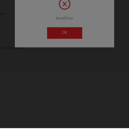
меті
InnerError
OK
ghts Reserved.