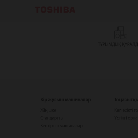
ТҰРЫМДЫҚ ҚҰРАЛ
Кір жуғыш машиналар
Тоңазытқ
Жіңішке
Көп есікті 
Стандартты
Үстіңгі орн
Кептіргіш машиналар