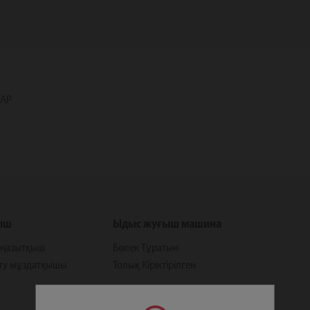
ДАР
ыш
Ыдыс жуғыш машина
тоңазытқыш
Бөлек Тұратын
ату мұздатқышы
Толық Кіріктірілген