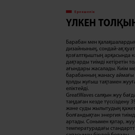
Ерекшелік
ҮЛКЕН ТОЛҚЫ
Барабан мен қалақшалардың
дизайнының, сондай-ақ қуа
қозғалтқыштың арқасында к
дақтарды тиімді кетіретін то
ағындары жасалады. Киім м
барабанның жанасу аймағы 
қолды жуғыш тақтамен жуу
еліктейді.
GreatWaves салқын жуу бағ
таңдаған кезде түссіздену 
және суды жылытудың қажет
болғандықтан энергия тиімді
артады. Сонымен қатар, жуу
температурадағы стандартт