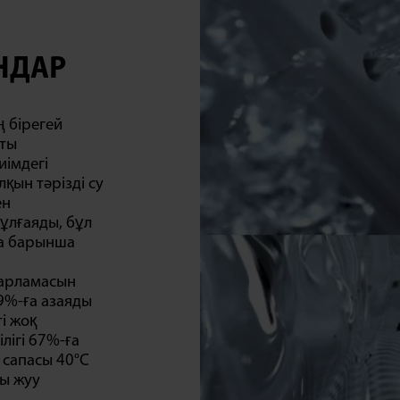
НДАР
 бірегей
тты
иімдегі
лқын тәрізді су
ен
ұлғаяды, бұл
ға барынша
дарламасын
39%-ға азаяды
і жоқ
лігі 67%-ға
 сапасы 40°C
ы жуу