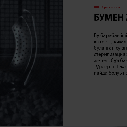
Ерекшелік
БУМЕН
Бу барабан іш
көтеріп, киімд
буланған су а
стерилизация
жетеді, бұл б
түрлерінің жә
пайда болуына