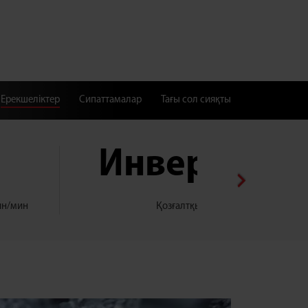
Ерекшеліктер
Сипаттамалар
Тағы сол сияқты
Инвертор
йн/мин
Қозғалтқыш