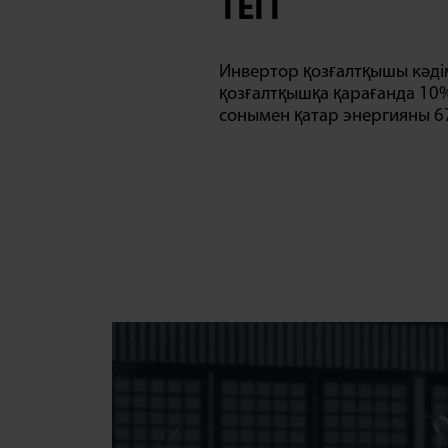
ТЕГІ
Инвертор қозғалтқышы кәді
қозғалтқышқа қарағанда 10%
сонымен қатар энергияны 6