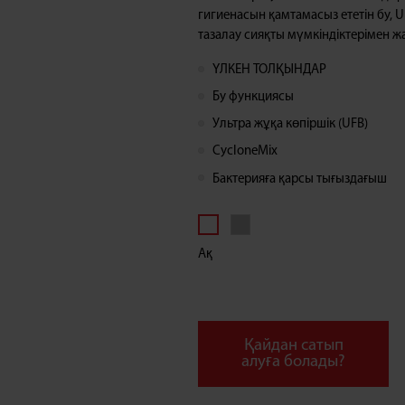
гигиенасын қамтамасыз ететін бу, 
(UFB)
тазалау сияқты мүмкіндіктерімен ж
ТЕХНОЛОГИЯСЫ
ҮЛКЕН ТОЛҚЫНДАР
Бу функциясы
БАР
Ультра жұқа көпіршік (UFB)
КІР
CycloneMix
Бактерияға қарсы тығыздағыш
ЖУҒЫШ
МАШИНАСЫ
Ақ
Қайдан сатып
алуға болады?