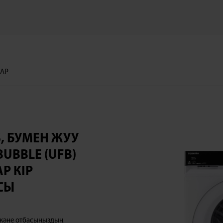
ДАР
S, БУМЕН ЖУУ
BUBBLE (UFB)
Р КІР
СЫ
ң және отбасыңыздың