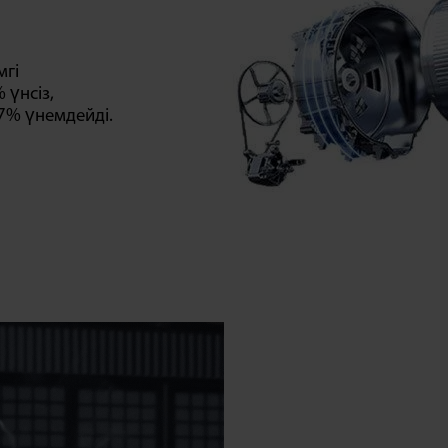
мгі
 үнсіз,
7% үнемдейді.