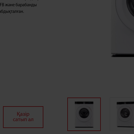
UFB және барабанды
абдықталған.
Қазір
сатып ал