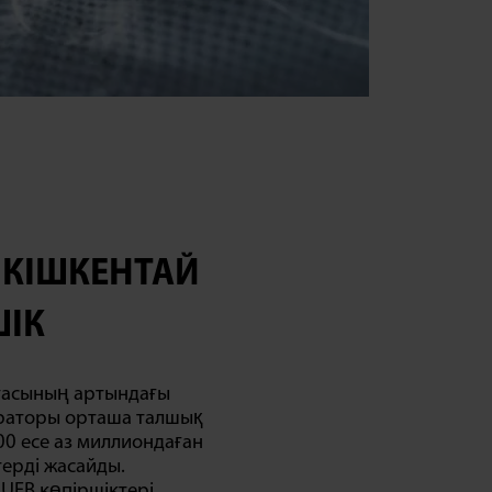
 КІШКЕНТАЙ
ШІК
уасының артындағы
ераторы орташа талшық
0 есе аз миллиондаған
ерді жасайды.
UFB көпіршіктері