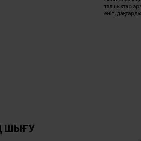
талшықтар ар
еніп, дақтард
Ң ШЫҒУ