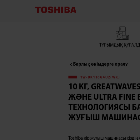
10
КГ,
GREATWAVES,
ТҰРЫМДЫҚ ҚҰРАЛ
БУМЕН
Барлық өнімдерге оралу
ЖУУ
TW-BK110G4UZ(WK)
ЖӘНЕ
10 КГ, GREATWAVE
ЖӘНЕ ULTRA FINE 
ULTRA
ТЕХНОЛОГИЯСЫ БА
FINE
ЖУҒЫШ МАШИНА
BUBBLE
Toshiba кір жуғыш машинасы сізді