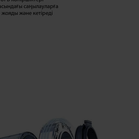
асындағы саңылауларға
ы жояды және кетіреді