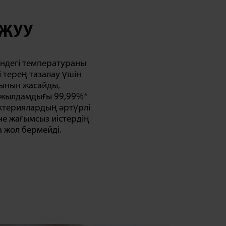
 ЖУУ
індегі температураны
і терең тазалау үшін
ғынын жасайды,
 жылдамдығы 99,99%*
актериялардың әртүрлі
не жағымсыз иістердің
 жол бермейді.