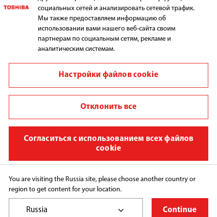
социальных сетей и анализировать сетевой трафик.
Мы также предоставляем информацию об
использовании вами нашего веб-сайта своим
ПОДДЕРЖКА
партнерам по социальным сетям, рекламе и
аналитическим системам.
Настройки файлов cookie
Выбрать регион
Отклонить все
Политика использования
Согласиться с использованием всех файлов
Политика конфиденциальности
cookie
Cookie Preferences
Copyright © 2026 Общество с ограниченной 
You are visiting the Russia site, please choose another country or
ответственностью «Ориент Хоусхолд Апплиансес»/
region to get content for your location.
ООО «Ориент Хоусхолд Апплиансес», All Rights 
Reserved.
Russia
Continue