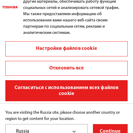
БЫТОВАЯ ТЕХНИКА
другие материалы, обеспечивать работу функций
социальных сетей и анализировать сетевой трафик.
Мы также предоставляем информацию об
использовании вами нашего веб-сайта своим
ПОДДЕРЖКА
партнерам по социальным сетям, рекламе и
аналитическим системам.
Настройки файлов cookie
Выбрать регион
Отклонить все
Политика использования
Согласиться с использованием всех файлов
Политика конфиденциальности
cookie
Cookie Preferences
Copyright © 2026 Общество с ограниченной 
You are visiting the Russia site, please choose another country or
ответственностью «Ориент Хоусхолд Апплиансес»/
region to get content for your location.
ООО «Ориент Хоусхолд Апплиансес», All Rights 
Reserved.
Russia
Continue