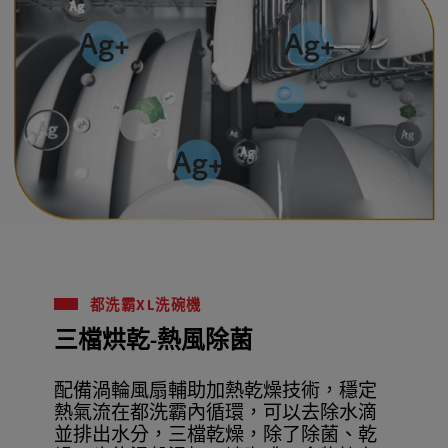
都洗霸XL洗碗機
三檔烘乾-熱風除菌
配備渦輪風扇輔助加熱乾燥技術，穩定
熱氣流在都洗霸內循環，可以去除水滴
並排出水分，三檔乾燥，除了除菌、乾