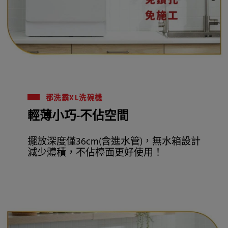
都洗霸XL洗碗機
輕薄小巧-不佔空間
擺放深度僅36cm(含進水管)，無水箱設計
減少體積，不佔檯面更好使用！