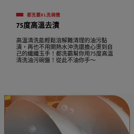
都洗霸XL洗碗機
75度高溫去漬
高溫清洗能輕鬆溶解難清理的油污黏
漬，再也不用開熱水沖洗還擔心燙到自
己的纖纖玉手！都洗霸幫你用75度高溫
清洗油污碗盤！從此不油你手～