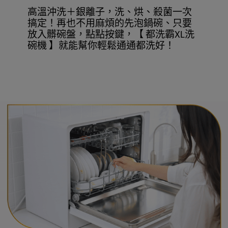
高溫沖洗＋銀離子，洗、烘、殺菌一次
搞定！再也不用麻煩的先泡鍋碗、只要
放入髒碗盤，點點按鍵，【 都洗霸XL洗
碗機 】就能幫你輕鬆通通都洗好！