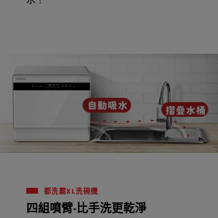
水！
都洗霸XL洗碗機
四組噴臂-比手洗更乾淨