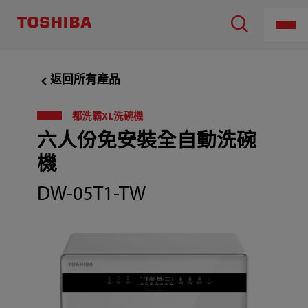
TOSHIBA
LIFESTYLE
PRODUCTS
&
SERVICES
CORPORATION
,4
返回所有產品
人
份
免
安
都洗霸XL洗碗機
裝
六人份免安裝全自動洗碗
全
自
動
機
洗
碗
DW-05T1-TW
機