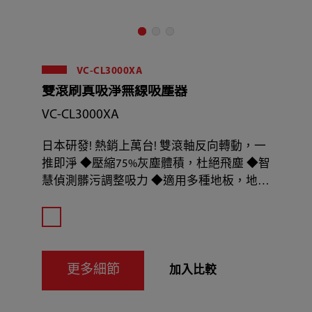
VC-CL3000XA
雙滾刷真吸淨無線吸塵器
VC-CL3000XA
日本研發! 熱銷上萬台! 雙滾軸反向轉動，一
推即淨 ◆壓縮75%灰塵體積，杜絕飛塵 ◆智
慧偵測髒污調整吸力 ◆適用多種地板，地面
地毯一機搞定
更多細節
加入比較