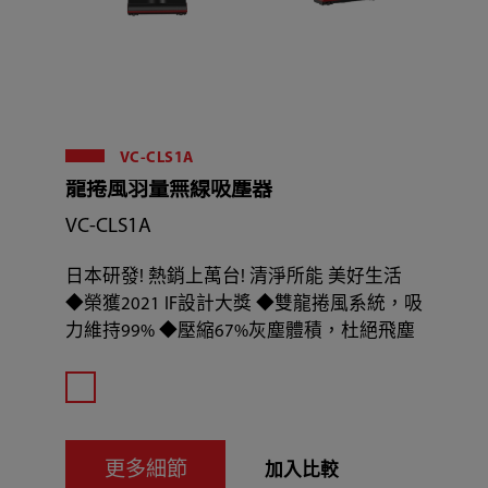
VC-CLS1A
龍捲風羽量無線吸塵器
VC-CLS1A
日本研發! 熱銷上萬台! 清淨所能 美好生活
◆榮獲2021 IF設計大獎 ◆雙龍捲風系統，吸
力維持99% ◆壓縮67%灰塵體積，杜絕飛塵
更多細節
加入比較