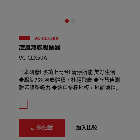
VC-CLX50A
旋風無線吸塵器
VC-CLX50A
日本研發! 熱銷上萬台! 清淨所能 美好生活
◆壓縮75%灰塵體積，杜絕飛塵 ◆智慧偵測
髒污調整吸力 ◆適用多種地板，地面地毯一
機搞定
更多細節
加入比較