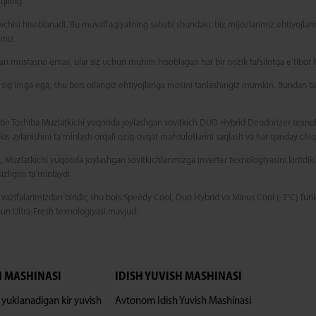
qiling
vchisi hisoblanadi. Bu muvaffaqiyatning sababi shundaki, biz mijozlarimiz ehtiyojlari
amiz.
an mustasno emas; ular siz uchun muhim hisoblagan har bir nozik tafsilotga eʼtibor 
l sigʻimga ega, shu bois oilangiz ehtiyojlariga mosini tanlashingiz mumkin. Bundan ta
 bir Toshiba Muzlatkichi yuqorida joylashgan sovitkich DUO Hybrid Deodorizer texno
 aylanishini taʼminlash orqali oziq-ovqat mahsulotlarini saqlash va har qanday chiqi
, Muzlatkichi yuqorida joylashgan sovitkichlarimizga inverter texnologiyasini kiritdik.
zligini taʼminlaydi.
 vazifalarimizdan biridir, shu bois Speedy Cool, Duo Hybrid va Minus Cool (-3°C) fun
hun Ultra-Fresh texnologiyasi mavjud.
H MASHINASI
IDISH YUVISH MASHINASI
 yuklanadigan kir yuvish
Avtonom Idish Yuvish Mashinasi