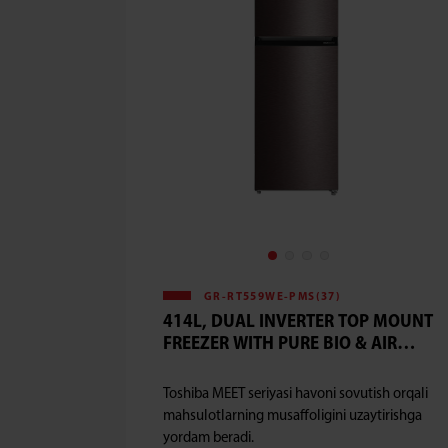
GR-RT559WE-PMS(37)
414L, DUAL INVERTER TOP MOUNT
FREEZER WITH PURE BIO & AIR
FALL COOLING
Toshiba MEET seriyasi havoni sovutish orqali
mahsulotlarning musaffoligini uzaytirishga
yordam beradi.