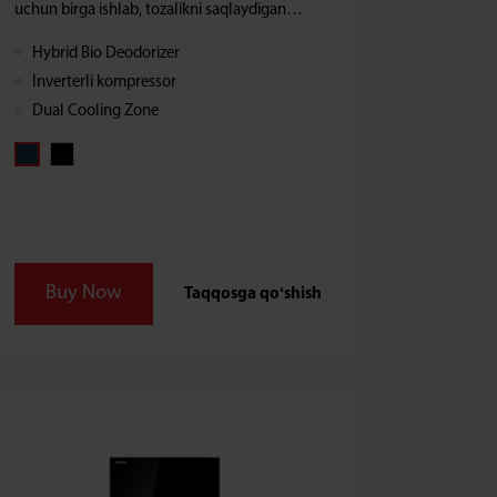
uchun birga ishlab, tozalikni saqlaydigan
hamda bakteriyalarni bartaraf etib,
Hybrid Bio Deodorizer
mahsulotlarning uzoq saqlanishini
Inverterli kompressor
taʼminlaydigan LED Hybrid & Ag+ BIO
dezotorlar ishlatilgan qOʻSH gibrid
Dual Cooling Zone
texnologiyasi bilan jihozlangan.
Buy Now
Taqqosga qoʻshish