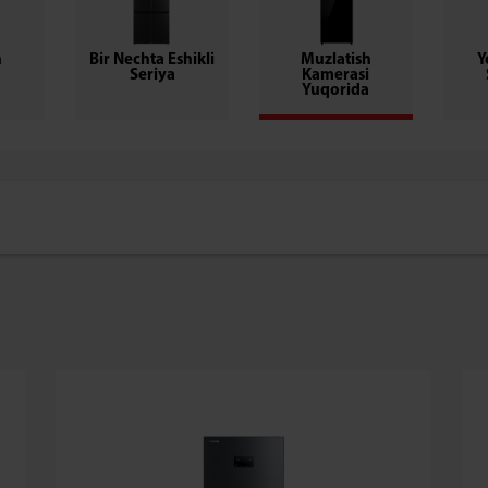
h
Bir Nechta Eshikli
Muzlatish
Y
Seriya
Kamerasi
Yuqorida