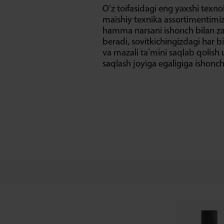
Oʻz toifasidagi eng yaxshi texno
maishiy texnika assortimentimiz
hamma narsani ishonch bilan za
beradi, sovitkichingizdagi har b
va mazali taʼmini saqlab qoli
saqlash joyiga egaligiga ishonch 