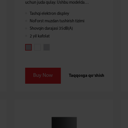
uchun juda qulay. Ushbu modelda
qoʻllangan No Frost texnologiyasi muzlatish
Tashqi elektron displey
kamerasini vaqti-vaqti bilan muzdan
NoForst muzdan tushirish tizimi
tushirishga hojat qoldirmay, oson va qulay
xizmat koʻrsatish imkonini beradi.
Shovqin darajasi 35dB(A)
2 yil kafolat
Buy Now
Taqqosga qoʻshish