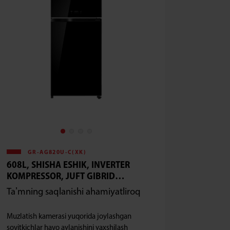
GR-AG820U-C(XK)
608L, SHISHA ESHIK, INVERTER
KOMPRESSOR, JUFT GIBRID
DEZODORIZATOR, GʻOYATDA
Taʼmning saqlanishi ahamiyatliroq
MUSAFFO
Muzlatish kamerasi yuqorida joylashgan
sovitkichlar havo aylanishini yaxshilash