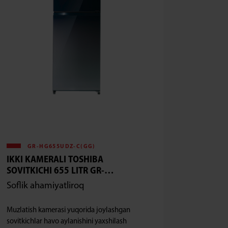
GR-HG655UDZ-C(GG)
IKKI KAMERALI TOSHIBA
SOVITKICHI 655 LITR GR-
HG655UDZ-C
Soflik ahamiyatliroq
Muzlatish kamerasi yuqorida joylashgan
sovitkichlar havo aylanishini yaxshilash