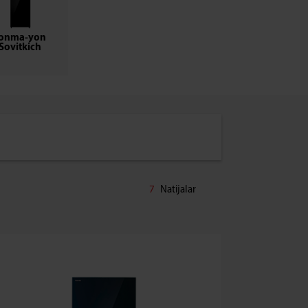
onma-yon
Sovitkich
7
Natijalar