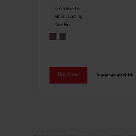
Qoʻsh inverter
Air Fall Cooling
Pure Bio
Buy Now
Taqqosga qoʻshish