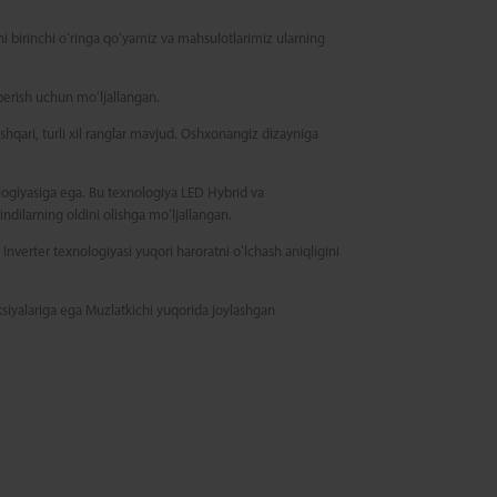
ni birinchi oʻringa qoʻyamiz va mahsulotlarimiz ularning
berish uchun moʻljallangan.
shqari, turli xil ranglar mavjud. Oshxonangiz dizayniga
logiyasiga ega. Bu texnologiya LED Hybrid va
ndilarning oldini olishga moʻljallangan.
 Inverter texnologiyasi yuqori haroratni oʻlchash aniqligini
ksiyalariga ega Muzlatkichi yuqorida joylashgan