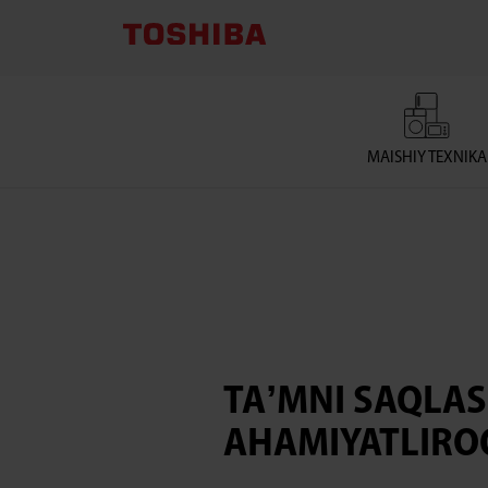
Muzlatish
Kamerasi
Yuqorida
MAISHIY TEXNIKA
TAʼMNI SAQLA
AHAMIYATLIRO