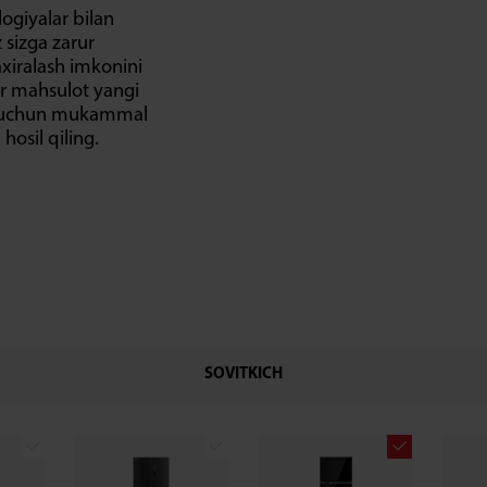
logiyalar bilan
 sizga zarur
xiralash imkonini
ir mahsulot yangi
sh uchun mukammal
hosil qiling.
SOVITKICH