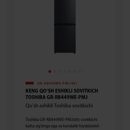
GR-RB449WE-PMJ(06)
KENG QOʻSH ESHIKLI SOVITKICH
TOSHIBA GR-RB449WE-PMJ
Qoʻsh eshikli Toshiba sovitkichi
Toshiba GR-RB449WE-PMJ(06) sovitkichi
katta sig‘imga ega va kundalik foydalanish