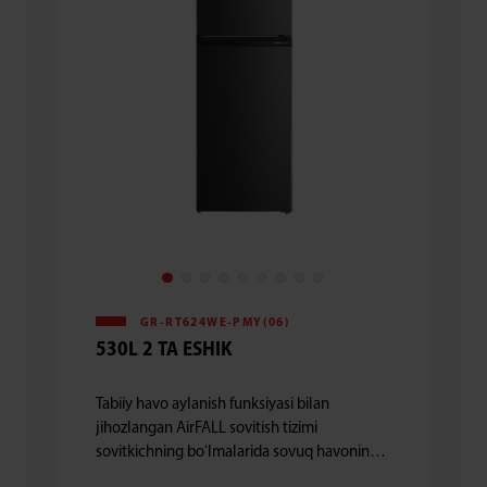
GR-RT624WE-PMY(06)
530L 2 TA ESHIK
Tabiiy havo aylanish funksiyasi bilan
jihozlangan AirFALL sovitish tizimi
sovitkichning boʻlmalarida sovuq havoning
barqaror aylanishini taʼminlaydi. Bu esa ichki