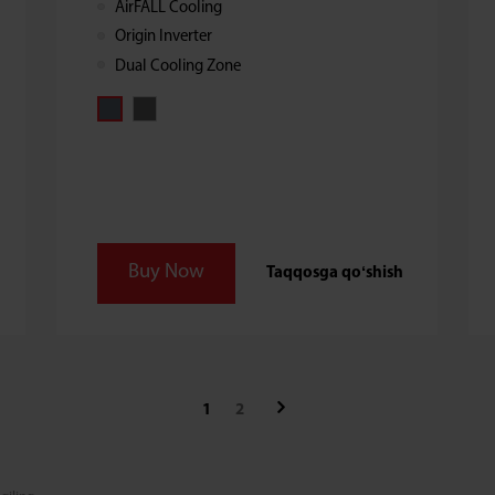
AirFALL Cooling
haroratni yanada tekis ushlash va
Origin Inverter
mahsulotlarning musaffoligini saqlash
imkonini beradi.
Dual Cooling Zone
Buy Now
Taqqosga qoʻshish
1
2