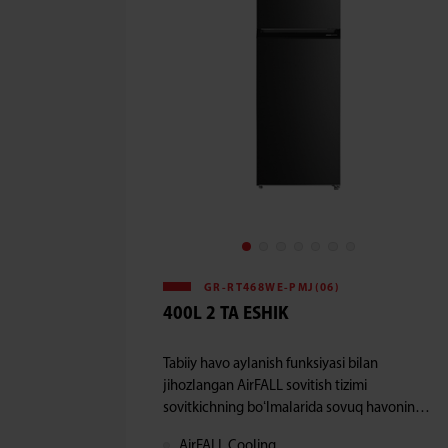
GR-RT468WE-PMJ(06)
400L 2 TA ESHIK
Tabiiy havo aylanish funksiyasi bilan
jihozlangan AirFALL sovitish tizimi
sovitkichning boʻlmalarida sovuq havoning
barqaror aylanishini taʼminlaydi. Bu esa ichki
AirFALL Cooling