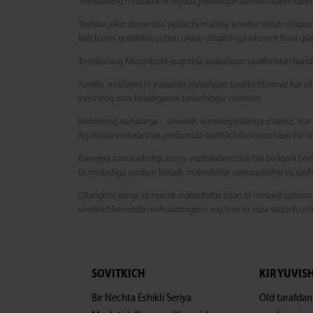
Toshibaning muzlatkichi tepada joylashgan sovitkichlarini xarid 
Toshiba yillar davomida yetakchi maishiy texnika ishlab chiqaru
barchasini qondirish uchun ishlab chiqilishiga ishonch hosil qil
Toshibaning Muzlatkichi yuqorida joylashgan sovitkichlari bund
Avvalo, muzlatkichi yuqorida joylashgan sovitkichlarimiz har xi
yaxshiroq mos keladiganini tanlashingiz mumkin.
Muhimroq narsalarga – sovutish texnologiyalariga oʻtamiz. Har
Ag+biodezodorantlari yordamida sovitkichda sovuq havo bir tekis
Energiya samaradorligi asosiy vazifalarimizdan biri boʻlgani bois
taʼminlashga yordam beradi, mahsulotlar samaradorligi va xavfsi
Oilangizni yangi va mazali mahsulotlar bilan taʼminlash ustuvor
sovitkichlarimizda mahsulotingizni sogʻlom va toza saqlash uc
SOVITKICH
KIR YUVIS
Bir Nechta Eshikli Seriya
Old tarafdan