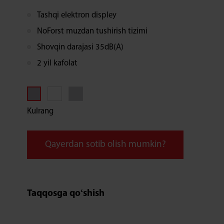
Tashqi elektron displey
NoForst muzdan tushirish tizimi
Shovqin darajasi 35dB(A)
2 yil kafolat
Kulrang
Qayerdan sotib olish mumkin?
Taqqosga qoʻshish