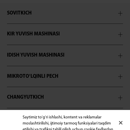
SOVITKICH
KIR YUVISH MASHINASI
IDISH YUVISH MASHINASI
MIKROTOʻLQINLI PECH
CHANGYUTKICH
Saytimiz toʻgʻri ishlashi, kontent va reklamalar
YORDAM
moslashtirilishi, ijtimoiy tarmoq funksiyalari taqdim
etilishi va trafikni tahlil qilish uchun cookie fayllardan