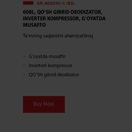
GR-AG820U-C (BS)
608L, QOʻSH GIBRID DEODIZATOR,
INVERTER KOMPRESSOR, GʻOYATDA
MUSAFFO
Taʼmning saqlanishi ahamiyatliroq
Gʻoyatda musaffo
Inverterli kompressor
QOʻSH gibrid deodizator
Buy Now