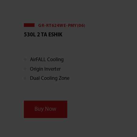
GR-RT624WE-PMY(06)
530L 2 TA ESHIK
AirFALL Cooling
Origin Inverter
Dual Cooling Zone
Buy Now