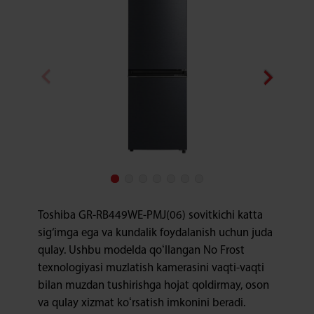
Toshiba GR-RB449WE-PMJ(06) sovitkichi katta
sig‘imga ega va kundalik foydalanish uchun juda
qulay. Ushbu modelda qoʻllangan No Frost
texnologiyasi muzlatish kamerasini vaqti-vaqti
bilan muzdan tushirishga hojat qoldirmay, oson
va qulay xizmat koʻrsatish imkonini beradi.