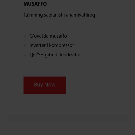
MUSAFFO
Taʼmning saqlanishi ahamiyatliroq
Gʻoyatda musaffo
Inverterli kompressor
QOʻSH gibrid deodizator
Buy Now