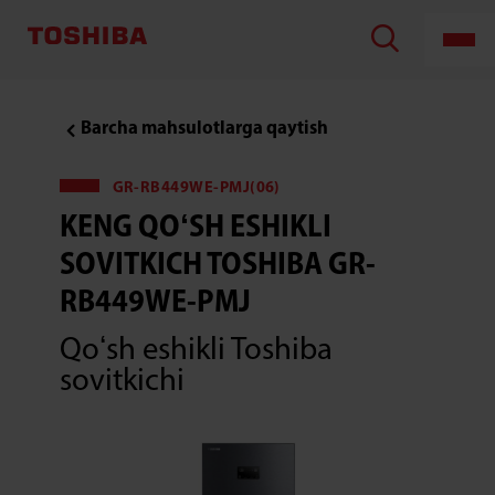
KENG
QOʻSH
ESHIKLI
SOVITKICH
TOSHIBA
GR-
RB449WE-
Barcha mahsulotlarga qaytish
PMJ
GR-RB449WE-PMJ(06)
KENG QOʻSH ESHIKLI
SOVITKICH TOSHIBA GR-
RB449WE-PMJ
Qoʻsh eshikli Toshiba
sovitkichi