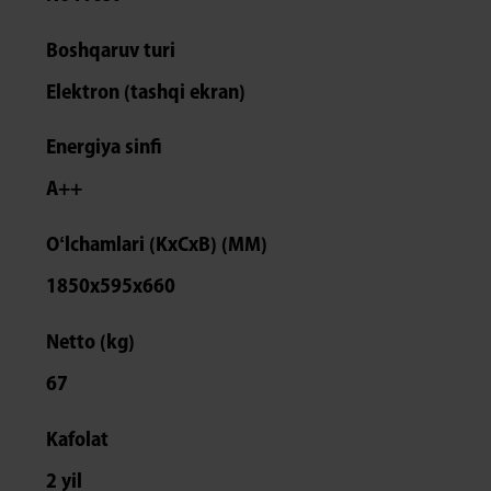
Boshqaruv turi
Elektron (tashqi ekran)
Energiya sinfi
A++
Oʻlchamlari (KxCxB) (MM)
1850х595х660
Netto (kg)
67
Kafolat
2 yil