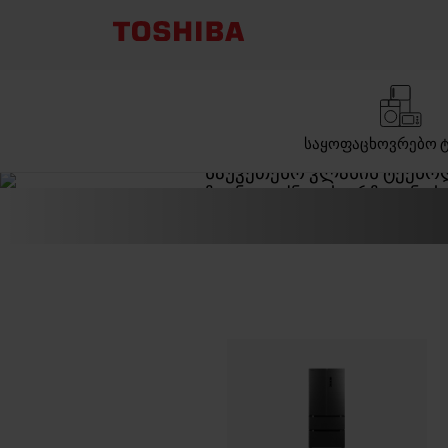
მაცივრები
ᲒᲔᲛᲝᲕᲜᲔᲑᲘᲡ
ᲨᲔᲜᲐᲠᲩᲣᲜᲔᲑᲐ
ᲛᲜᲘᲨᲕᲜᲔᲚᲝᲕᲐ
ᲡᲐᲧᲝᲤᲐᲪᲮᲝᲕᲠᲔᲑᲝ Ტ
საუკეთესო კლასის ტექნო
ჩვენი ტექნიკის არჩევანი 
გაძლევთ თავდაჯერებულ
ყველაფერი, რაც გჭირდებ
დარწმუნებული იყავით, 
ნივთს აქვს შესანიშნავი შ
თქვენს მაცივარში, რათა 
სიახლე და შეინარჩუნოს გ