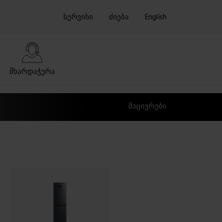
სერვისი
ძიება
English
ᲛᲮᲐᲠᲓᲐᲭᲔᲠᲐ
მაცივრები