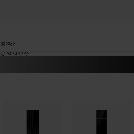
ᲜᲘᲐ
ᲔᲥᲜᲘᲙᲐ
ლოგიებით,
საშუალებას
ად მოამარაგოთ
ათ,
რომ თითოეულ
ესანახი ადგილი
შეინარჩუნოს
ემრიელი გემო.