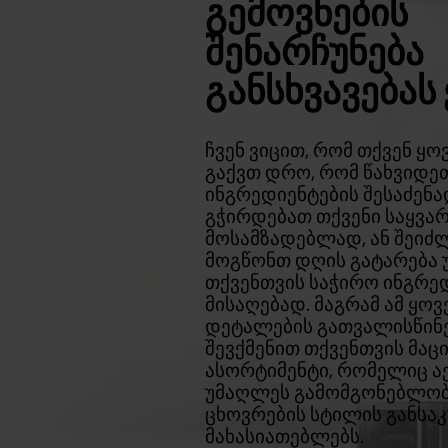
ᲒᲔᲛᲝᲕᲜᲔᲑᲘᲡ
ᲨᲔᲜᲐᲠᲩᲣᲜᲔᲑᲐ
ᲒᲐᲜᲡᲮᲕᲐᲕᲔᲑᲐᲡ 
ჩვენ ვიცით, რომ თქვენ ყ
გაქვთ დრო, რომ წახვიდეთ
ინგრედიენტების შესაძენ
გჭირდებათ თქვენი საყვა
მოსამზადებლად, ან შეიძ
მოგწონთ დღის გატარება
თქვენთვის საჭირო ინგრე
მისაღებად. მაგრამ ამ ყ
დეტალების გათვალისწინე
შევქმენით თქვენთვის მაც
ასორტიმენტი, რომელიც ა
უმაღლეს გამომგონებლობ
ცხოვრების სტილის განს
მახასიათებლებს.