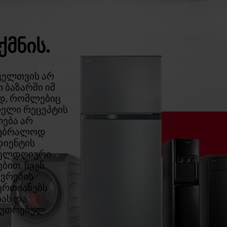
ᲥᲛᲜᲘᲡ.
ოველთვის არ
 ბაზარში იმ
ად, რომლებიც
რელი რეცეპტის
ლება არ
 უბრალოდ
დიენტის
ოველდღიური
ბით, ჩვენ
ივრების
ერთიანებს
ას და
აკუთრებულ