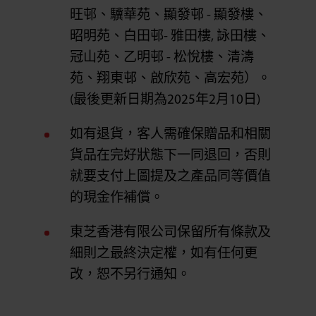
旺邨、驥華苑、顯發邨 - 顯發樓、
昭明苑、白田邨- 雅田樓, 詠田樓、
冠山苑、乙明邨 - 松悅樓、清濤
苑、翔東邨、啟欣苑、高宏苑）。
(最後更新日期為2025年2月10日)
如有退貨，客人需確保贈品和相關
貨品在完好狀態下一同退回，否則
就要支付上圖提及之產品同等價值
的現金作補償。
東芝香港有限公司保留所有條款及
細則之最終決定權，如有任何更
改，恕不另行通知。