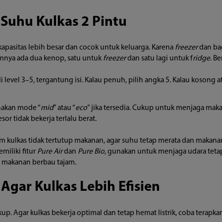
Suhu Kulkas 2 Pintu
kapasitas lebih besar dan cocok untuk keluarga. Karena
freezer
dan ba
umnya ada dua kenop, satu untuk
freezer
dan satu lagi untuk f
ridge
. B
i level 3–5, tergantung isi. Kalau penuh, pilih angka 5. Kalau kosong 
akan mode “
mid
” atau “
eco
” jika tersedia. Cukup untuk menjaga maka
or tidak bekerja terlalu berat.
lam kulkas tidak tertutup makanan, agar suhu tetap merata dan makanan
iliki fitur
Pure Air
dan
Pure Bio
, gunakan untuk menjaga udara tetap 
 makanan berbau tajam.
Agar Kulkas Lebih Efisien
p. Agar kulkas bekerja optimal dan tetap hemat listrik, coba terapka