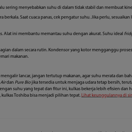
lu sering menyebabkan suhu di dalam tidak stabil dan membuat kinerj
a berkala. Saat cuaca panas, cek pengatur suhu. Jika perlu, sesuaika
s. Alat ini membantu memantau suhu dengan akurat. Suhu ideal
frid
agian dalam secara rutin. Kondensor yang kotor mengganggu prose
emari makanan.
s mengalir lancar, jangan tertutup makanan, agar suhu merata dan baha
Air
dan
Pure Bio
jika tersedia untuk menjaga udara tetap bersih, te
gan suhu yang tepat dan fitur ini, kulkas bekerja lebih efisien dan h
lkas Toshiba bisa menjadi pilihan tepat.
Lihat keunggulannya di sin