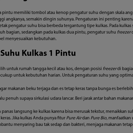
 pintu memiliki tombol atau kenop pengatur suhu dengan skala ang
ggi angkanya, semakin dingin suhunya. Pengaturan ini penting kar
. Letak pengatur suhu bisa berbeda tergantung tipe kulkas. Pada kulk
uruh bagian, sedangkan pada kulkas dua pintu, pengatur suhu
freezer
sibel menyesuaikan kebutuhan.
Suhu Kulkas 1 Pintu
ilih untuk rumah tangga kecil atau kos, dengan posisi
freezer
di bagi
i cukup untuk kebutuhan harian. Untuk pengaturan suhu yang optima
 agar makanan beku terjaga dan es tetap keras tanpa bunga es berlebih
lu penuh supaya sirkulasi udara lancar. Beri jarak antar bahan makan
anas langsung ke kulkas karena bisa merusak tekstur, menaikkan su
eras. Jika kulkas Anda punya fitur
Pure Air
dan
Pure Bio
, manfaatkan
membantu menyaring bau tak sedap dan bakteri, menjaga makanan teta