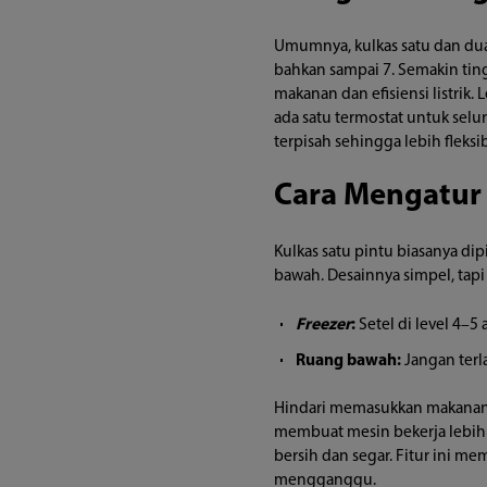
dan
Umumnya, kulkas satu dan dua
Hemat
bahkan sampai 7. Semakin tin
makanan dan efisiensi listrik
Listrik
ada satu termostat untuk sel
terpisah sehingga lebih flek
Cara Mengatur 
Kulkas satu pintu biasanya dip
bawah. Desainnya simpel, tap
Freezer
:
Setel di level 4–5
Ruang bawah:
Jangan terla
Hindari memasukkan makanan p
membuat mesin bekerja lebih k
bersih dan segar. Fitur ini 
mengganggu.