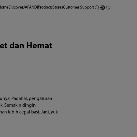
Home
Discover
JAPANDi
Products
Stores
Customer Support
wet dan Hemat
unya. Padahal, pengaturan
ik. Semakin dingin
an lebih cepat basi. Jadi, yuk