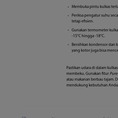
Membuka pintu kulkas terla
Periksa pengatur suhu secar
tetap efisien.
Gunakan termometer kulka
-15°C hingga -18°C.
Bersihkan kondensor dan b
yang kotor juga bisa menc
Pastikan udara di dalam kulka
membeku. Gunakan fitur
Pure 
atau makanan berbau tajam. Den
mendukung kebutuhan Anda, ku