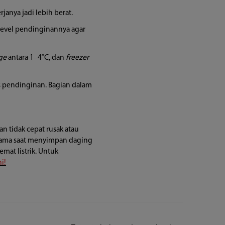
anya jadi lebih berat.
n level pendinginannya agar
ge
antara 1–4°C, dan
freezer
s pendinginan. Bagian dalam
n tidak cepat rusak atau
rutama saat menyimpan daging
emat listrik. Untuk
i!