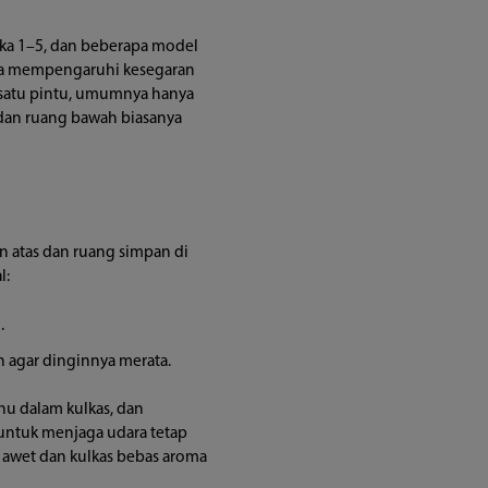
ka 1–5, dan beberapa model
ena mempengaruhi kesegaran
as satu pintu, umumnya hanya
dan ruang bawah biasanya
an atas dan ruang simpan di
l:
.
an agar dinginnya merata.
hu dalam kulkas, dan
 untuk menjaga udara tetap
p awet dan kulkas bebas aroma