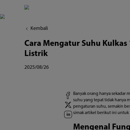
Cara
Mengatur
Suhu
Kembali
Kulkas
Cara Mengatur Suhu Kulkas 
1
Listrik
&
2025/08/26
2
Pintu
agar
Banyak orang hanya sekadar 
suhu yang tepat tidak hanya 
Makanan
pengaturan suhu, semakin besar 
simak artikel berikut ini unt
Tetap
Awet
Mengenal Fung