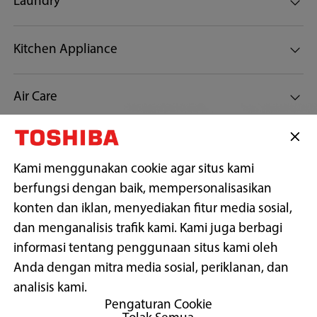
Laundry
Kitchen Appliance
Air Care
Customer Support
Kami menggunakan cookie agar situs kami
berfungsi dengan baik, mempersonalisasikan
Tetap terhubung dengan kami
konten dan iklan, menyediakan fitur media sosial,
dan menganalisis trafik kami. Kami juga berbagi
informasi tentang penggunaan situs kami oleh
Anda dengan mitra media sosial, periklanan, dan
Copyright© 2026 PT Midea Electronics Indonesia, All Rights
Reserved.
analisis kami.
Pengaturan Cookie