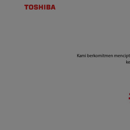
Tentang
Toshiba
|
Toshiba
Lifestyle
Kami berkomitmen menciptaka
Indonesia
ke