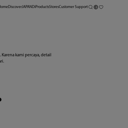
Home
Discover
JAPANDi
Products
Stores
Customer Support
Karena kami percaya, detail 
i.