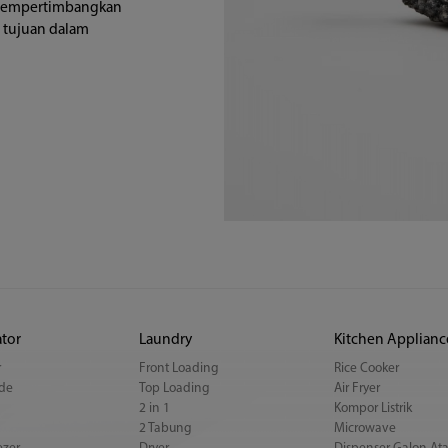
n mempertimbangkan
tujuan dalam
ator
Laundry
Kitchen Applianc
r
Front Loading
Rice Cooker
ide
Top Loading
Air Fryer
2 in 1
Kompor Listrik
2 Tabung
Microwave