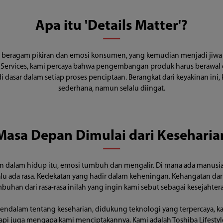
Apa itu 'Details Matter'?
n beragam pikiran dan emosi konsumen, yang kemudian menjadi jiwa da
 & Services, kami percaya bahwa pengembangan produk harus berawa
dasar dalam setiap proses penciptaan. Berangkat dari keyakinan ini,
sederhana, namun selalu diingat.
Masa Depan Dimulai dari Keseharia
n dalam hidup itu, emosi tumbuh dan mengalir. Di mana ada manusia,
alu ada rasa. Kedekatan yang hadir dalam keheningan. Kehangatan d
han dari rasa-rasa inilah yang ingin kami sebut sebagai kesejahter
dalam tentang keseharian, didukung teknologi yang terpercaya, kam
tapi juga mengapa kami menciptakannya. Kami adalah Toshiba Lifestyle