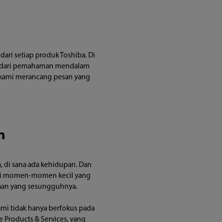
ri setiap produk Toshiba. Di 
l dari pemahaman mendalam 
 kami merancang pesan yang 
n
 di sana ada kehidupan. Dan 
ari momen-momen kecil yang 
aan yang sesungguhnya. 

i tidak hanya berfokus pada 
 Products & Services, yang 