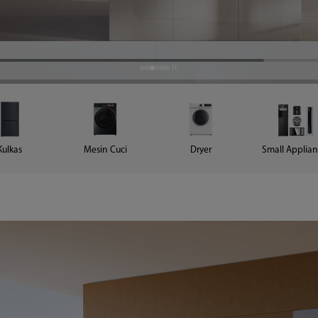
ribu rupiah.
ribu rupiah.
Kulkas
Mesin Cuci
Dryer
Small Applian