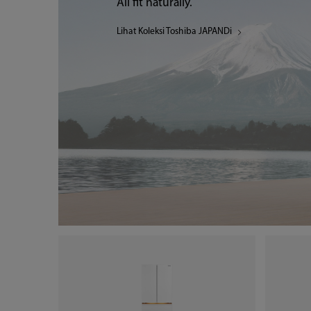
JAPANDi Style
All fit naturally.
Lihat Koleksi Toshiba JAPANDi