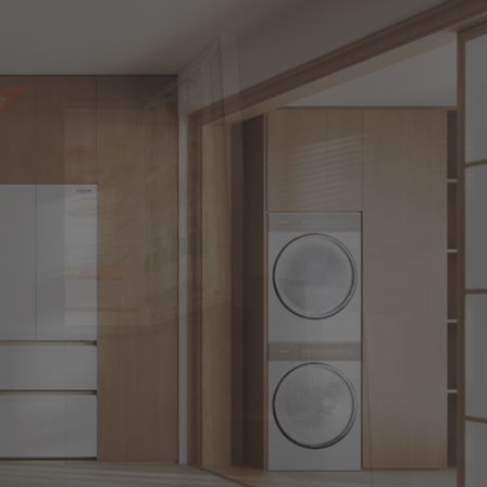
Home
Discover
JAPANDi
Products
Stores
Customer Support