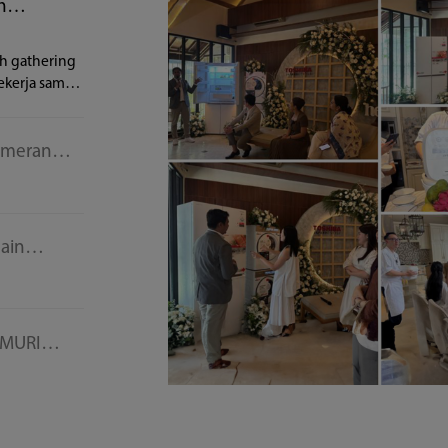
h
h gathering
ekerja sama
Pameran
pandi Style
ving.”
sain
 Nikmati
tuk rumah
 MURI