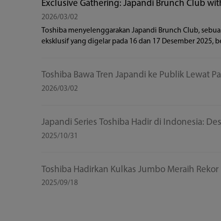
Berita Terbaru
Exclusive Gathering: Japandi Brunch Club wit
Herworld
2026/03/02
Toshiba menyelenggarakan Japandi Brunch Club, sebua
eksklusif yang digelar pada 16 dan 17 Desember 2025, b
dengan Her World.
Toshiba Bawa Tren Japandi ke Publik Lewat 
“Japandi Style”
2026/03/02
Toshiba Lifestyle Indonesia resmi menggelar Toshiba Ja
Exhibition bertajuk “Japandi Style: The Art of Essential Li
Japandi Series Toshiba Hadir di Indonesia: De
Minimalis Jepang dengan Teknologi Modern
2025/10/31
Toshiba menghadirkan Japandi Series di Plaza Senayan.
perpaduan teknologi canggih dan desain minimalis un
Toshiba Hadirkan Kulkas Jumbo Meraih Rekor
masa kini.
Terbesar di Indonesia
2025/09/18