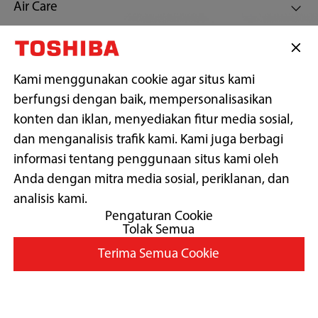
Air Care
Customer Support
Kami menggunakan cookie agar situs kami
berfungsi dengan baik, mempersonalisasikan
Tetap terhubung dengan kami
konten dan iklan, menyediakan fitur media sosial,
dan menganalisis trafik kami. Kami juga berbagi
informasi tentang penggunaan situs kami oleh
Anda dengan mitra media sosial, periklanan, dan
Copyright© 2026 PT Midea Electronics Indonesia, All Rights
Reserved.
analisis kami.
Pengaturan Cookie
Tolak Semua
Syarat Penggunaan
Terima Semua Cookie
Kebijakan Pribadi
Preferensi Cookie
Ubah Negara