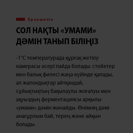
Ерекшелік
СОЛ НАҚТЫ «УМАМИ»
ДӘМІН ТАНЫП БІЛІҢІЗ
-1°C температурада құрғақ жетілу
камерасы әсері пайда болады: стейктер
мен балық филесі жаңа күйінде қалады,
ал жапондықтар айтқандай,
сұйықтықтың бақылаулы жоғалуы мен
ақуыздың ферментациясы арқылы
«умами» дәмін жинайды. Өнімнің дәмі
анағұрлым бай, терең және айқын
болады.