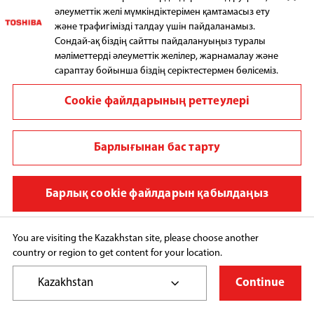
әлеуметтік желі мүмкіндіктерімен қамтамасыз ету
және трафигімізді талдау үшін пайдаланамыз.
Сондай-ақ біздің сайтты пайдалануыңыз туралы
мәліметтерді әлеуметтік желілер, жарнамалау және
сараптау бойынша біздің серіктестермен бөлісеміз.
Cookie файлдарының реттеулері
Барлығынан бас тарту
Барлық cookie файлдарын қабылдаңыз
You are visiting the Kazakhstan site, please choose another
Ерекшелік
country or region to get content for your location.
UNIT FILM
Kazakhstan
Continue
ЫЛҒАЛДЫЛЫҚТЫ САҚТАУ