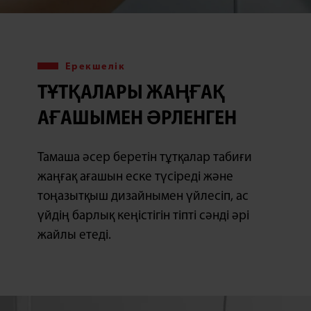
Ерекшелік
ТҰТҚАЛАРЫ ЖАҢҒАҚ
АҒАШЫМЕН ӘРЛЕНГЕН
Тамаша әсер беретін тұтқалар табиғи
жаңғақ ағашын еске түсіреді және
тоңазытқыш дизайнымен үйлесіп, ас
үйдің барлық кеңістігін тіпті сәнді әрі
жайлы етеді.