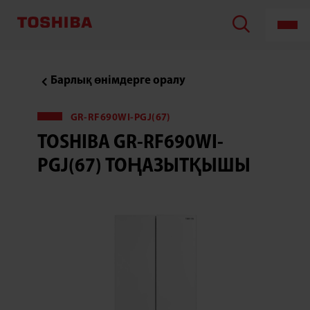
Toshiba
GR-
RF690WI-
PGJ(67)
тоңазытқышы
Барлық өнімдерге оралу
GR-RF690WI-PGJ(67)
TOSHIBA GR-RF690WI-
PGJ(67) ТОҢАЗЫТҚЫШЫ