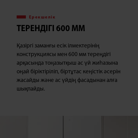
Ерекшелік
ТЕРЕНДІГІ 600 ММ
Қазіргі заманғы есік ілмектерінің
конструкциясы мен 600 мм тереңдігі
арқасында тоңазытқыш ас үй жиһазына
оңай біріктіріліп, біртұтас кеңістік әсерін
жасайды және ас үйдің фасадынан алға
шықпайды.