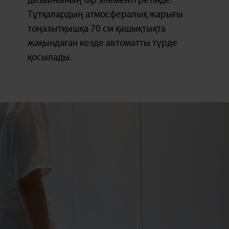
дизайнының бір элементі ретінде.
Тұтқалардың атмосфералық жарығы
тоңазытқышқа 70 см қашықтықта
жақындаған кезде автоматты түрде
қосылады.