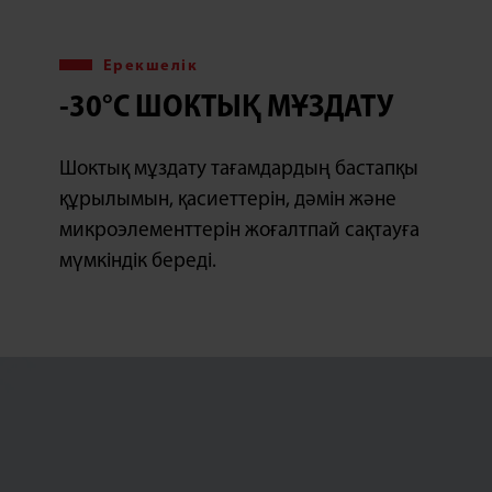
Ерекшелік
-30°C ШОКТЫҚ МҰЗДАТУ
Шоктық мұздату тағамдардың бастапқы
құрылымын, қасиеттерін, дәмін және
микроэлементтерін жоғалтпай сақтауға
мүмкіндік береді.