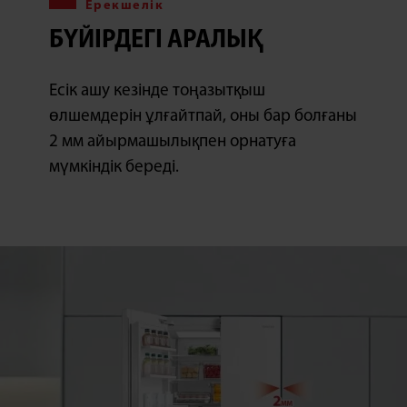
Ерекшелік
БҮЙІРДЕГІ АРАЛЫҚ
Есік ашу кезінде тоңазытқыш
өлшемдерін ұлғайтпай, оны бар болғаны
2 мм айырмашылықпен орнатуға
мүмкіндік береді.