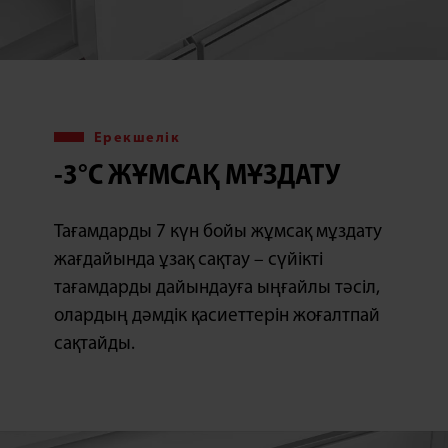
Ерекшелік
-3°C ЖҰМСАҚ МҰЗДАТУ
Тағамдарды 7 күн бойы жұмсақ мұздату
жағдайында ұзақ сақтау – сүйікті
тағамдарды дайындауға ыңғайлы тәсіл,
олардың дәмдік қасиеттерін жоғалтпай
сақтайды.