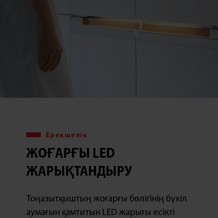
Ерекшелік
ЖОҒАРҒЫ LED
ЖАРЫҚТАНДЫРУ
Тоңазытқыштың жоғарғы бөлігінің бүкіл
аумағын қамтитын LED жарығы есікті