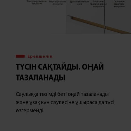
Ерекшелік
ТҮСІН САҚТАЙДЫ. ОҢАЙ
ТАЗАЛАНАДЫ
Саулыққа төзімді беті оңай тазаланады
және ұзақ күн сәулесіне ұшыраса да түсі
өзгермейді.