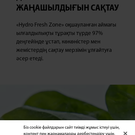
ЖАҢАШЫЛДЫҒЫН САҚТАУ
«Hydro Fresh Zone» оқшауланған аймағы
ылғалдылықты тұрақты түрде 97%
деңгейінде ұстап, көкөністер мен
жемістердің сақтау мерзімін ұлғайтуға
әсер етеді.
Біз cookie файлдарын сайт тиімді жұмыс істеуі үшін,
контент пен жарнамаларды дербестендіру үшін,