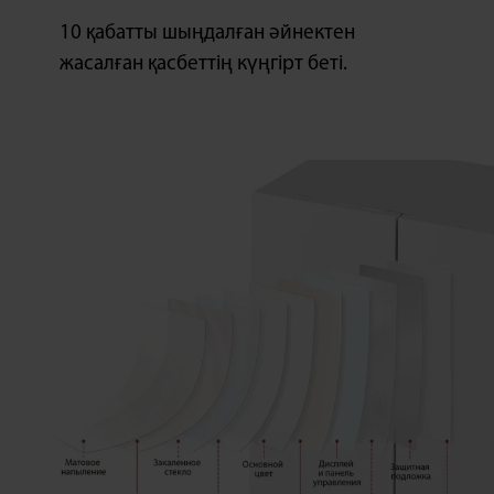
10 қабатты шыңдалған әйнектен
жасалған қасбеттің күңгірт беті.