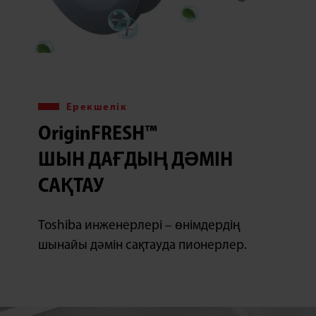
Ерекшелік
OriginFRESH™
ШЫН ДАҒДЫҢ ДӘМІН
САҚТАУ
Toshiba инженерлері – өнімдердің
шынайы дәмін сақтауда пионерлер.