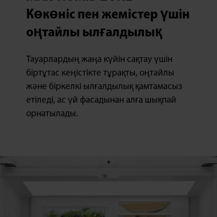
Көкөніс пен жемістер үшін
оңтайлы ылғалдылық
Тауарлардың жаңа күйін сақтау үшін
біртұтас кеңістікте тұрақты, оңтайлы
және біркелкі ылғалдылық қамтамасыз
етіледі, ас үй фасадынан алға шықпай
орнатылады.