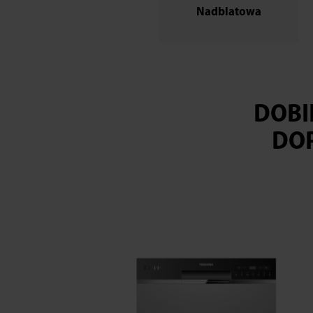
Nadblatowa
DOBI
DO