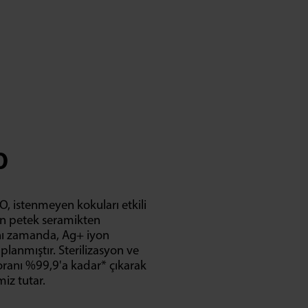
O
O, istenmeyen kokuları etkili
en petek seramikten
ynı zamanda, Ag+ iyon
aplanmıştır. Sterilizasyon ve
ranı %99,9'a kadar* çıkarak
miz tutar.