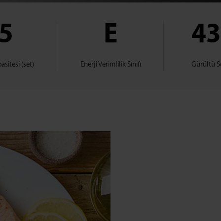
5
E
4
sitesi (set)
Enerji Verimlilik Sınıfı
Gürültü Se