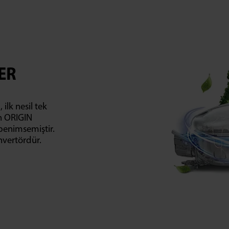
ER
ilk nesil tek
an ORIGIN
 benimsemiştir.
nvertördür.