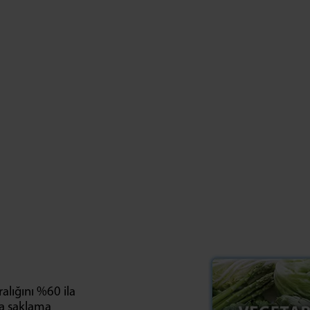
ralığını %60 ila
da saklama