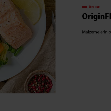
Özellik
Origin
Malzemelerin ori