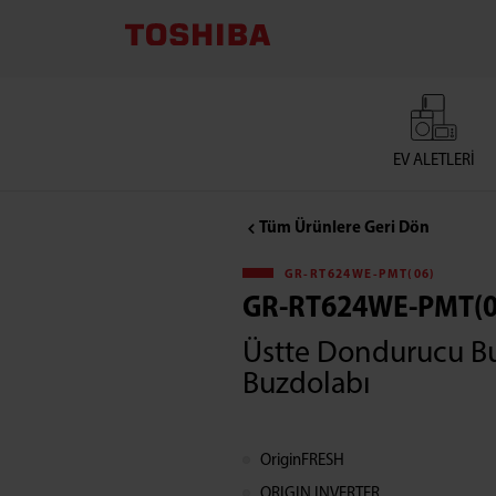
EV ALETLERI
Tüm Ürünlere Geri Dön
GR-RT624WE-PMT(06)
GR-RT624WE-PMT(0
Üstte Dondurucu B
Buzdolabı
OriginFRESH
ORIGIN INVERTER