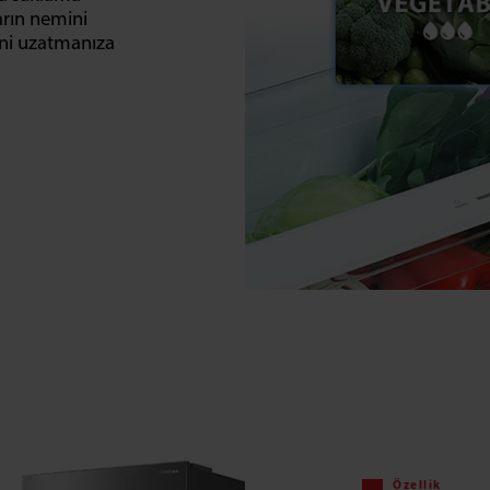
arın nemini
ni uzatmanıza
Özellik