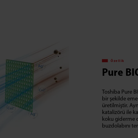
Özellik
Pure BI
Toshiba Pure BI
bir şekilde em
üretilmiştir. A
katalizörü ile k
koku giderme o
buzdolabını te