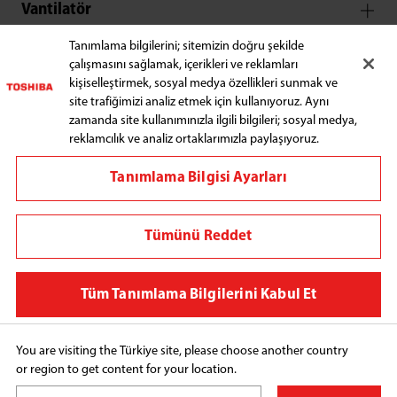
Vantilatör
Tanımlama bilgilerini; sitemizin doğru şekilde
çalışmasını sağlamak, içerikleri ve reklamları
Blender
kişiselleştirmek, sosyal medya özellikleri sunmak ve
site trafiğimizi analiz etmek için kullanıyoruz. Aynı
zamanda site kullanımınızla ilgili bilgileri; sosyal medya,
reklamcılık ve analiz ortaklarımızla paylaşıyoruz.
Tanımlama Bilgisi Ayarları
Bizi Takip Edin
Tümünü Reddet
Bölgeyi değiştir
Şartlar ve Koşullar
Tüm Tanımlama Bilgilerini Kabul Et
Gizlilik Politikası
Çerez Tercihleri
You are visiting the Türkiye site, please choose another country
or region to get content for your location.
Copyright© 2026 TEKA TEKNİK MUTFAK ALETLERİ 