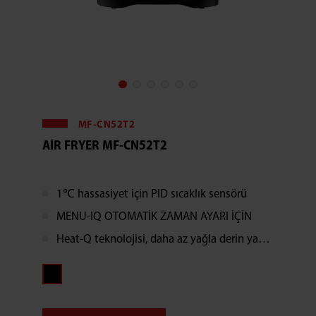
MF-CN52T2
AIR FRYER MF-CN52T2
1℃ hassasiyet için PID sıcaklık sensörü
MENU-IQ OTOMATİK ZAMAN AYARI İÇİN
Heat-Q teknolojisi, daha az yağla derin yağda kızartma ile aynı tadı sunar.