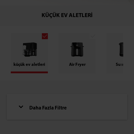
KÜÇÜK EV ALETLERI
küçük ev aletleri
Air Fryer
Su ısıtıcıs
Daha Fazla Filtre