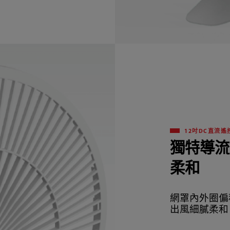
12吋DC直流遙
獨特導流
柔和
網罩內外圈偏
出風細膩柔和