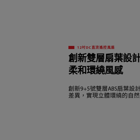
12吋DC直流遙控風扇
創新雙層扇葉設
柔和環繞風感
創新9+5號雙層ABS扇葉
差異，實現立體環繞的自然