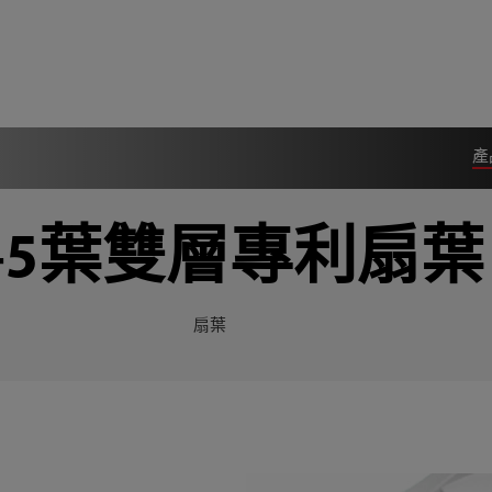
產
+5葉雙層專利扇葉
扇葉