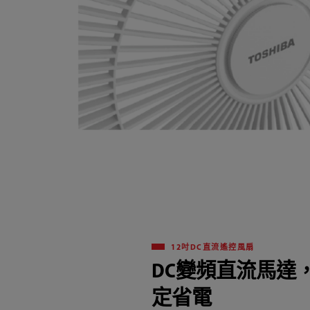
12吋DC直流遙控風扇
DC變頻直流馬達
定省電