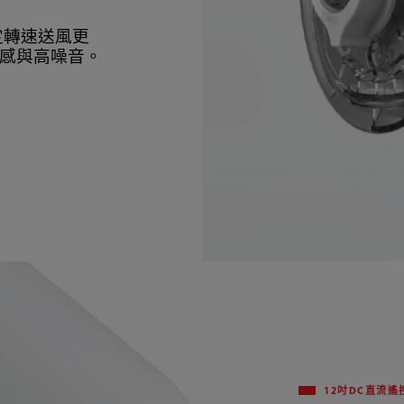
定轉速送風更
感與高噪音。
12吋DC直流遙