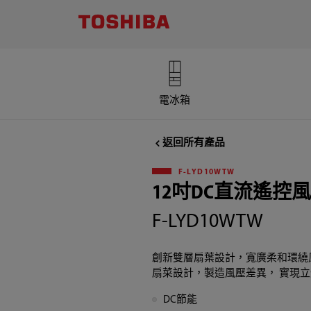
TOSHIBA
LIFESTYLE
PRODUCTS
電冰箱
&
返回所有產品
SERVICES
F-LYD10WTW
CORPORATION
12吋DC直流遙控
F-LYD10WTW
,12
吋
創新雙層扇葉設計，寬廣柔和環繞風
扇菜設計，製造風壓差異， 實現
DC
DC節能