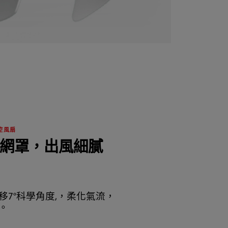
控風扇
網罩，出風細膩
移7°科學角度,，柔化氣流，
。