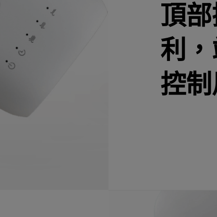
頂部
利，
控制