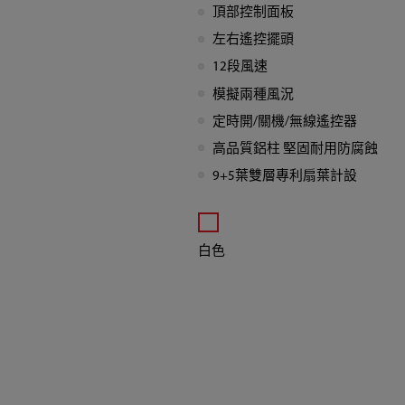
頂部控制面板
直
左右遙控擺頭
流
12段風速
模擬兩種風況
遙
定時開/關機/無線遙控器
高品質鋁柱 堅固耐用防腐蝕
控
9+5葉雙層專利扇葉計設
風
扇
白色