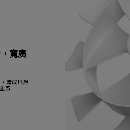
計，寬廣
設計，造成風壓
風感