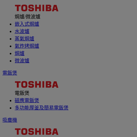
焗爐/微波爐
嵌入式焗爐
水波爐
蒸氣焗爐
氣炸烤焗爐
焗爐
微波爐
電飯煲
電飯煲
磁應電飯煲
多功能厚釜及簡易電飯煲
吸塵機