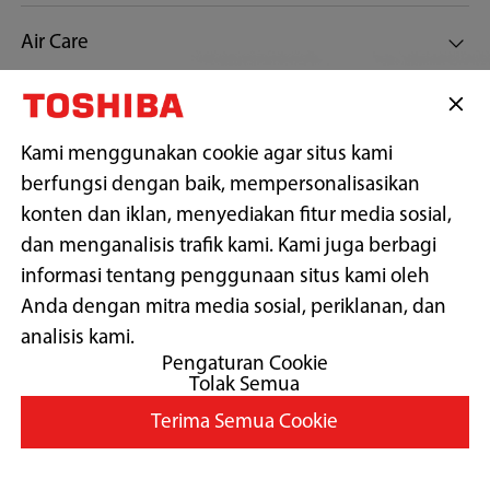
Air Care
Customer Support
Kami menggunakan cookie agar situs kami
berfungsi dengan baik, mempersonalisasikan
Tetap terhubung dengan kami
konten dan iklan, menyediakan fitur media sosial,
dan menganalisis trafik kami. Kami juga berbagi
informasi tentang penggunaan situs kami oleh
Anda dengan mitra media sosial, periklanan, dan
Copyright© 2026 PT Midea Electronics Indonesia, All Rights
Reserved.
analisis kami.
Pengaturan Cookie
Tolak Semua
Syarat Penggunaan
Terima Semua Cookie
Kebijakan Pribadi
Preferensi Cookie
Ubah Negara