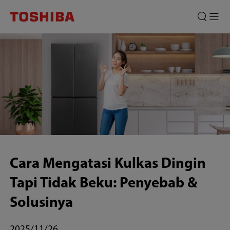
Cara
Mengatasi
Kulkas
Dingin
Tapi
Tidak
Beku:
Penyebab
Cara Mengatasi Kulkas Dingin
&
Tapi Tidak Beku: Penyebab &
Solusinya
Solusinya
2025/11/26