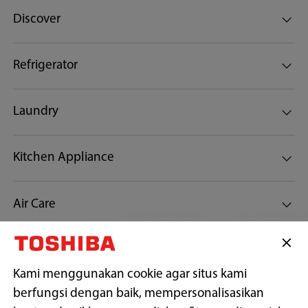
Discover
Refrigerator
Laundry
Kitchen Appliance
Air Care
Customer Support
Kami menggunakan cookie agar situs kami
berfungsi dengan baik, mempersonalisasikan
Tetap terhubung dengan kami