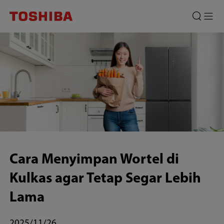
Cara
Menyimpan
Wortel
di
Kulkas
agar
Tetap
Segar
Cara Menyimpan Wortel di
Lebih
Kulkas agar Tetap Segar Lebih
Lama
Lama
2025/11/26