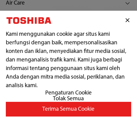
Air Care
Customer Support
Kami menggunakan cookie agar situs kami
berfungsi dengan baik, mempersonalisasikan
Tetap terhubung dengan kami
konten dan iklan, menyediakan fitur media sosial,
dan menganalisis trafik kami. Kami juga berbagi
informasi tentang penggunaan situs kami oleh
Anda dengan mitra media sosial, periklanan, dan
Copyright© 2026 PT Midea Electronics Indonesia, All Rights
Reserved.
analisis kami.
Pengaturan Cookie
Tolak Semua
Syarat Penggunaan
Terima Semua Cookie
Kebijakan Pribadi
Preferensi Cookie
Ubah Negara