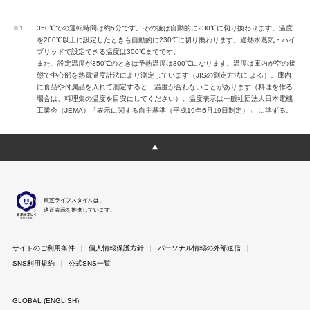
※1
350℃での運転時間は約5分です。その後は自動的に230℃に切り換わります。温度
を260℃以上に設定したときも自動的に230℃に切り換わります。過熱水蒸気・ハイ
ブリッドで設定できる温度は300℃までです。
また、設定温度が350℃のときは予熱温度は300℃になります。温度は庫内が空の状
態で中心部を熱電温度計法により測定しています（JISの測定方法に よる）。庫内
に食品や付属品を入れて測定すると、温度が合わないことがあります（料理を作る
場合は、料理集の温度を目安にしてください）。温度表示は一般社団法人日本電機
工業会（JEMA）「表示に関する自主基準（平成19年6月19日制定）」 に準ずる。
東芝ライフスタイルは、
適正表示を推進しています。
サイトのご利用条件
個人情報保護方針
パーソナル情報の外部送信
SNS利用規約
公式SNS一覧
GLOBAL (ENGLISH)