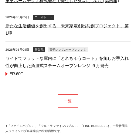
東芝ホームテクノ株式会社で発生した火災について(第四報)
2026年08月05日
コーポレート
新たな生活価値を創出する「未来家電創出共創プロジェクト」第
1弾
2026年08月04日
新製品
電子レンジ/オーブンレンジ
ワイドでフラットな庫内に「とれちゃうコート」を施しお手入れ
性が向上した角皿式スチームオーブンレンジ ９月発売
ER-60C
一覧
●「ファインバブル」、「ウルトラファインバブル」、「FINE BUBBLE」は、一般社団法
人ファインバブル産業会の登録商標です。