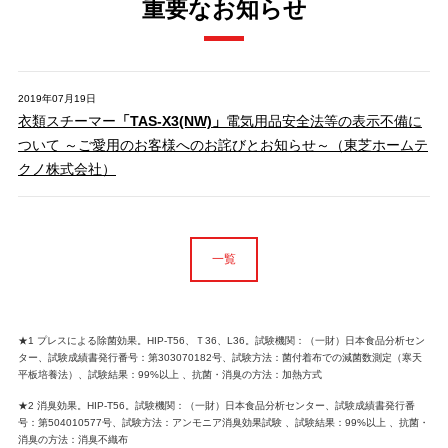
重要なお知らせ
2019年07月19日
衣類スチーマー
「TAS-X3(NW)」
電気用品安全法等の表示不備に
ついて ～ご愛用のお客様へのお詫びとお知らせ～（東芝ホームテ
クノ株式会社）
一覧
★1 プレスによる除菌効果。HIP-T56、Ｔ36、L36。試験機関：（一財）日本食品分析セン
ター、試験成績書発行番号：第303070182号、試験方法：菌付着布での減菌数測定（寒天
平板培養法）、試験結果：99%以上 、抗菌・消臭の方法：加熱方式
★2 消臭効果。HIP-T56。試験機関：（一財）日本食品分析センター、試験成績書発行番
号：第504010577号、試験方法：アンモニア消臭効果試験 、試験結果：99%以上 、抗菌・
消臭の方法：消臭不織布