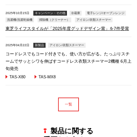
2025年10月15日
キャンペーン・その他
冷蔵庫
電子レンジ/オーブンレンジ
洗濯機/洗濯乾燥機
掃除機（クリーナー）
アイロン/衣類スチーマー
東芝ライフスタイルが「2025年度グッドデザイン賞」を7件受賞
2025年04月22日
新製品
アイロン/衣類スチーマー
コードレスでもコード付きでも、使い方が広がる。たっぷりスチ
ームでサッとシワを伸ばすコードレス衣類スチーマー2機種 6月上
旬発売
TAS-X80
TAS-MX8
一覧
製品に関する